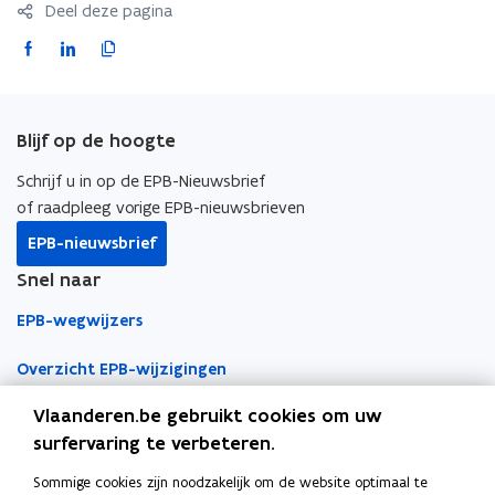
Deel deze pagina
F
L
K
a
i
o
c
n
p
e
k
i
Blijf op de hoogte
b
e
e
o
d
e
Schrijf u in op de EPB-Nieuwsbrief
o
i
r
of raadpleeg vorige EPB-nieuwsbrieven
k
n
l
EPB-nieuwsbrief
o
o
i
Snel naar
p
p
n
e
e
k
EPB-wegwijzers
n
n
n
t
t
a
Overzicht EPB-wijzigingen
i
i
a
Vlaanderen.be gebruikt cookies om uw
EPB-regelgeving
n
n
r
surfervaring te verbeteren.
n
n
k
EPB-eisen per jaar
i
i
l
Sommige cookies zijn noodzakelijk om de website optimaal te
Werken als EPB-verslaggever