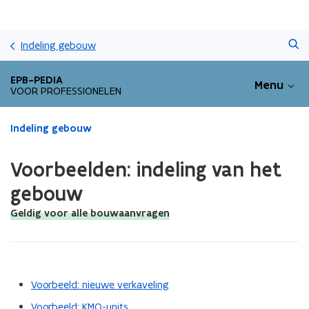
Overslaan
Zoeken
en
Indeling gebouw
naar
de
EPB-PEDIA
Menu
inhoud
VOOR PROFESSIONELEN
gaan
Gedaan
Indeling gebouw
met
laden.
Voorbeelden: indeling van het
U
bevindt
gebouw
zich
Geldig voor alle bouwaanvragen
op:
Voorbeelden:
indeling
van
het
Voorbeeld: nieuwe verkaveling
gebouw
Voorbeeld: KMO-units