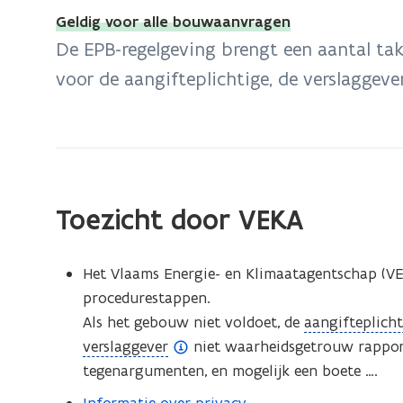
bevindt
Geldig voor alle bouwaanvragen
zich
De EPB-regelgeving brengt een aantal ta
op:
voor de aangifteplichtige, de verslaggever
Taken
en
verantwoordelijkheden
Toezicht door VEKA
Het Vlaams Energie- en Klimaatagentschap (VE
procedurestappen.
(
Als het gebouw niet voldoet, de
aangifteplich
(
o
verslaggever
niet waarheidsgetrouw rapport
o
p
tegenargumenten, en mogelijk een boete ….
p
e