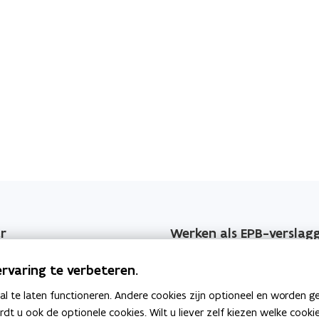
g
l
l
e
e
s
s
e
e
n
n
b
b
o
o
e
e
t
e
t
s
e
s
r
Werken als EPB-verslag
jzers
Erkenningsvoorwaarden
rvaring te verbeteren.
 EPB-wijzigingen
Permanente vorming
 te laten functioneren. Andere cookies zijn optioneel en worden g
ardt u ook de optionele cookies. Wilt u liever zelf kiezen welke cook