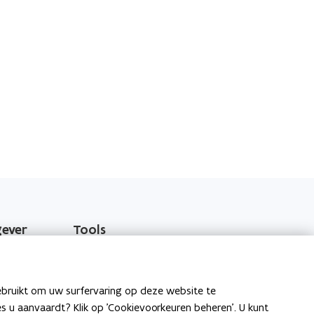
gever
Tools
EPB-software 3G
o
Energieprestatiedatabank
ebruikt om uw surfervaring op deze website te
p
ies u aanvaardt? Klik op 'Cookievoorkeuren beheren'. U kunt