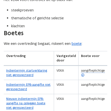
i
n
steekproeven
i
thematische of gerichte selectie
t
i
klachten
e
(Scroll
(Scroll
Boetes
links)
rechts)
)
Wie een overtreding begaat, riskeert een
boete
:
Overtreding
Vastgesteld
Boete voor
door
(
Indientermijn startverklaring
VEKA
aangifteplichtige
o
niet gerespecteerd
p
e
Indientermijn EPB-aangifte niet
VEKA
aangifteplichtige
n
gerespecteerd
d
e
Nieuwe indientermijn EPB-
VEKA
aangifteplichtige
f
aangifte na opleggen boete
i
niet gerespecteerd
n