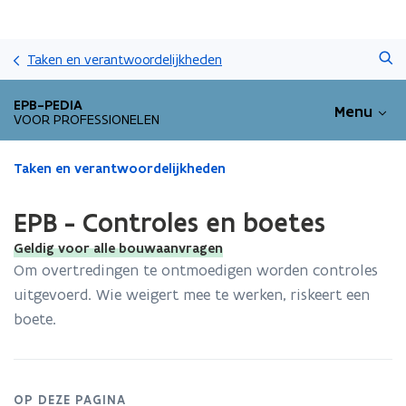
Overslaan
Zoeken
en
Taken en verantwoordelijkheden
naar
de
EPB-PEDIA
Menu
inhoud
VOOR PROFESSIONELEN
gaan
Gedaan
Taken en verantwoordelijkheden
met
laden.
EPB - Controles en boetes
U
bevindt
Geldig voor alle bouwaanvragen
zich
Om overtredingen te ontmoedigen worden controles
op:
uitgevoerd. Wie weigert mee te werken, riskeert een
EPB
boete.
-
Controles
en
boetes
OP DEZE PAGINA