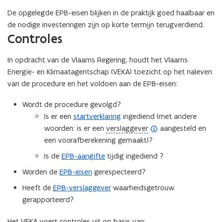
De opgelegde EPB-eisen blijken in de praktijk goed haalbaar en
de nodige investeringen zijn op korte termijn terugverdiend.
Controles
In opdracht van de Vlaams Regering, houdt het Vlaams
Energie- en Klimaatagentschap (VEKA) toezicht op het naleven
van de procedure en het voldoen aan de EPB-eisen:
Wordt de procedure gevolgd?
Is er een
startverklaring
ingediend (met andere
(
woorden: is er een
verslaggever
aangesteld en
o
een voorafberekening gemaakt)?
p
Is de
EPB-aangifte
tijdig ingediend ?
e
Worden de
EPB-eisen
gerespecteerd?
n
d
Heeft de
EPB-verslaggever
waarheidsgetrouw
e
gerapporteerd?
f
Het VEKA voert controles uit op basis van: