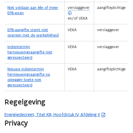
i
(
Niet voldaan aan één of meer
verslaggever
aangifteplichtige
t
o
EPB-eisen
i
p
en/of VEKA
e
e
)
n
EPB-aangifte stemt niet
VEKA
verslaggever
d
overeen met de werkelijkheid
e
f
Indientermijn
VEKA
verslaggever
i
hernieuwingsaangifte niet
n
gerespecteerd
i
t
Nieuwe indientermijn
VEKA
aangifteplichtige
i
hernieuwingsaangifte na
e
opleggen boete niet
)
gerespecteerd
Regelgeving
Energiedecreet, Titel XIII, Hoofdstuk IV, Afdeling II
(
Privacy
b
e