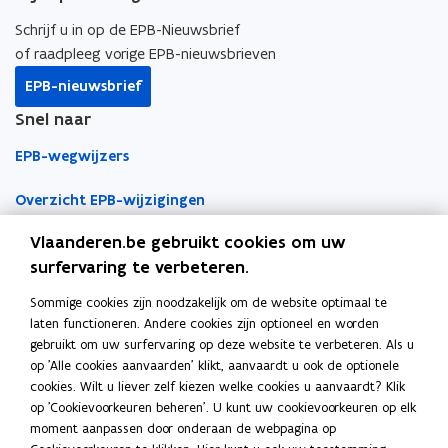
r
b
e
e
m
e
n
m
a
o
d
e
Schrijf u in op de EPB-Nieuwsbrief
n
t
a
t
o
i
r
of raadpleeg vorige EPB-nieuwsbrieven
t
e
t
i
k
n
l
e
n
i
EPB-nieuwsbrief
e
n
o
o
i
e
Snel naar
p
p
n
e
e
k
EPB-wegwijzers
n
n
n
t
t
a
Overzicht EPB-wijzigingen
i
i
a
Vlaanderen.be gebruikt cookies om uw
EPB-regelgeving
n
n
r
surfervaring te verbeteren.
n
n
k
EPB-eisen per jaar
i
i
l
Sommige cookies zijn noodzakelijk om de website optimaal te
Werken als EPB-verslaggever
e
e
e
laten functioneren. Andere cookies zijn optioneel en worden
u
u
m
gebruikt om uw surfervaring op deze website te verbeteren. Als u
Erkenningsvoorwaarden
w
w
b
op 'Alle cookies aanvaarden' klikt, aanvaardt u ook de optionele
cookies. Wilt u liever zelf kiezen welke cookies u aanvaardt? Klik
v
v
o
Permanente vorming
op 'Cookievoorkeuren beheren'. U kunt uw cookievoorkeuren op elk
e
e
r
moment aanpassen door onderaan de webpagina op
n
n
d
Veelgemaakte fouten