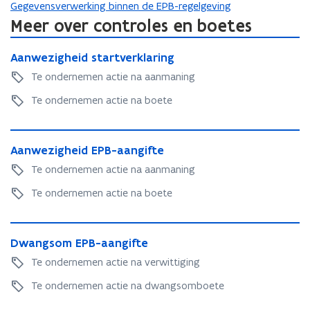
Gegevensverwerking binnen de EPB-regelgeving
s
Meer over controles en boetes
t
a
A
A
Aanwezigheid startverklaring
n
a
a
n
d
Te ondernemen actie na aanmaning
n
w
o
w
Te ondernemen actie na boete
e
p
e
z
e
z
i
A
n
i
g
A
Aanwezigheid EPB-aangifte
a
t
g
h
a
n
Te ondernemen actie na aanmaning
h
i
e
n
w
e
i
n
w
Te ondernemen actie na boete
e
i
d
n
e
z
d
s
z
i
i
D
s
t
i
g
e
D
Dwangsom EPB-aangifte
w
t
a
g
h
w
u
a
a
r
Te ondernemen actie na verwittiging
h
e
a
n
w
r
t
e
i
n
Te ondernemen actie na dwangsomboete
g
t
v
v
i
d
g
s
v
e
e
d