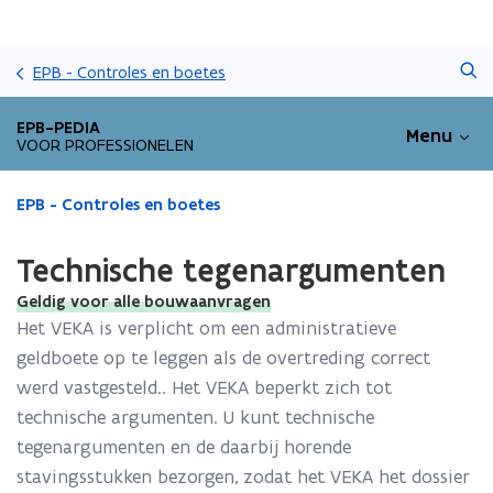
Overslaan
Zoeken
en
EPB - Controles en boetes
naar
de
EPB-PEDIA
Menu
inhoud
VOOR PROFESSIONELEN
gaan
Gedaan
EPB - Controles en boetes
met
laden.
Technische tegenargumenten
U
bevindt
Geldig voor alle bouwaanvragen
zich
Het VEKA is verplicht om een administratieve
op:
geldboete op te leggen als de overtreding correct
Technische
werd vastgesteld.. Het VEKA beperkt zich tot
tegenargumenten
technische argumenten. U kunt technische
tegenargumenten en de daarbij horende
stavingsstukken bezorgen, zodat het VEKA het dossier