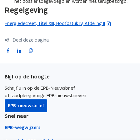
het dossier toegevoegd en worden niet terugbezorgd.
Regelgeving
Energiedecreet, Titel XIII, Hoofdstuk IV, Afdeling II
(
b
e
Deel deze pagina
s
F
L
K
t
a
i
o
a
c
n
p
n
e
k
i
d
Blijf op de hoogte
b
e
e
o
o
d
e
Schrijf u in op de EPB-Nieuwsbrief
p
o
i
r
of raadpleeg vorige EPB-nieuwsbrieven
e
k
n
l
EPB-nieuwsbrief
n
o
o
i
t
Snel naar
p
p
n
i
e
e
k
EPB-wegwijzers
n
n
n
n
n
t
t
a