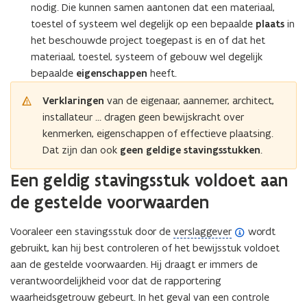
nodig. Die kunnen samen aantonen dat een materiaal,
toestel of systeem wel degelijk op een bepaalde
plaats
in
het beschouwde project toegepast is en of dat het
materiaal, toestel, systeem of gebouw wel degelijk
bepaalde
eigenschappen
heeft.
Verklaringen
van de eigenaar, aannemer, architect,
installateur … dragen
geen bewijskracht over
kenmerken, eigenschappen of effectieve plaatsing.
Dat zijn dan ook
geen geldige stavingsstukken
.
Een geldig stavingsstuk voldoet aan
de gestelde voorwaarden
(
Vooraleer een stavingsstuk door de
verslaggever
wordt
o
gebruikt, kan hij best controleren of het bewijsstuk voldoet
p
aan de gestelde voorwaarden. Hij draagt er immers de
e
verantwoordelijkheid voor dat de rapportering
n
waarheidsgetrouw gebeurt. In het geval van een controle