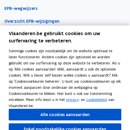
e
e
k
EPB-wegwijzers
n
n
n
t
t
a
Overzicht EPB-wijzigingen
i
i
a
Vlaanderen.be gebruikt cookies om uw
EPB-regelgeving
n
n
r
surfervaring te verbeteren.
n
n
k
EPB-eisen per jaar
i
i
l
Sommige cookies zijn noodzakelijk om de website optimaal te
Werken als EPB-verslaggever
e
e
e
laten functioneren. Andere cookies zijn optioneel en worden
u
u
m
gebruikt om uw surfervaring op deze website te verbeteren. Als u
Erkenningsvoorwaarden
w
w
b
op 'Alle cookies aanvaarden' klikt, aanvaardt u ook de optionele
cookies. Wilt u liever zelf kiezen welke cookies u aanvaardt? Klik
v
v
o
Permanente vorming
op 'Cookievoorkeuren beheren'. U kunt uw cookievoorkeuren op elk
e
e
r
moment aanpassen door onderaan de webpagina op
n
n
d
Veelgemaakte fouten
Cookievoorkeuren te klikken. Hier kunt u ook uw toestemming
Tools
s
s
intrekken. Meer info leest u in het
privacy
- en
cookiebeleid
van
t
t
Vlaanderen.be.
EPB-software 3G
e
e
Alle cookies aanvaarden
r
r
o
Energieprestatiedatabank
p
Enkel noodzakelijke cookies aanvaarden