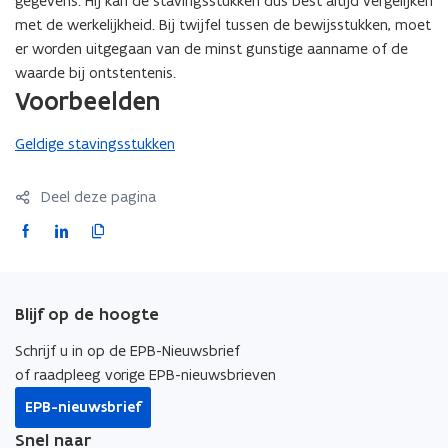
gegevens. Hij kan de stavingsstukken dus best altijd vergelijken
met de werkelijkheid. Bij twijfel tussen de bewijsstukken, moet
er worden uitgegaan van de minst gunstige aanname of de
waarde bij ontstentenis.
Voorbeelden
Geldige stavingsstukken
Deel deze pagina
F
L
K
a
i
o
c
n
p
e
k
i
Blijf op de hoogte
b
e
e
o
d
e
Schrijf u in op de EPB-Nieuwsbrief
o
i
r
of raadpleeg vorige EPB-nieuwsbrieven
k
n
l
EPB-nieuwsbrief
o
o
i
Snel naar
p
p
n