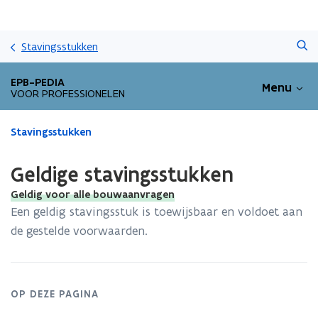
Overslaan
Zoeken
en
Stavingsstukken
naar
de
EPB-PEDIA
Menu
inhoud
VOOR PROFESSIONELEN
gaan
Gedaan
Stavingsstukken
met
laden.
Geldige stavingsstukken
U
bevindt
Geldig voor alle bouwaanvragen
zich
Een geldig stavingsstuk is toewijsbaar en voldoet aan
op:
de gestelde voorwaarden.
Geldige
stavingsstukken
OP DEZE PAGINA