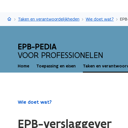
EPB-pedia
Taken en verantwoordelijkheden
Wie doet wat?
EPB
EPB-PEDIA
VOOR PROFESSIONELEN
Home
Toepassing en eisen
Taken en verantwoord
Gedaan
Wie doet wat?
met
laden.
EPB-verslaggever
U