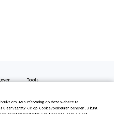
gever
Tools
EPB-software 3G
o
Energieprestatiedatabank
ebruikt om uw surfervaring op deze website te
p
ies u aanvaardt? Klik op 'Cookievoorkeuren beheren'. U kunt
e
Gekende softwareproblemen