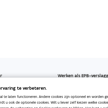
r
Werken als EPB-verslag
jzers
Erkenningsvoorwaarden
rvaring te verbeteren.
 EPB-wijzigingen
Permanente vorming
 te laten functioneren. Andere cookies zijn optioneel en worden g
ardt u ook de optionele cookies. Wilt u liever zelf kiezen welke cook
geving
Veelgemaakte fouten