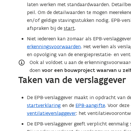
o
laten werken met standaardwaarden. Detailber
d
p
peil. Om de detailwaarden te mogen meerekene
e
e
en/of geldige stavingsstukken nodig. EPB-vers
f
n
afspraken bij de
start
.
i
d
n
Niet iedereen kan zomaar als EPB-verslaggeve
e
i
erkenningsvoorwaarden
. Het werken als versl
f
t
en opvolging van de energieprestatie- en venti
i
i
Ook al voldoet u aan de erkenningsvoorwaard
n
e
doen
voor een bouwproject waarvan u zel
i
Taken van de verslaggever
)
t
i
De EPB-verslaggever maakt in opdracht van d
e
startverklaring
en de
EPB-aangifte
. Voor deze
)
ventilatieverslaggever
: het ventilatievoorontw
De EPB-verslaggever geeft verplicht eenmalig s