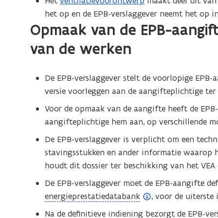
Het
ventilatievoorontwerp
maakt deel uit van 
i
het op en de EPB-verslaggever neemt het op in
t
Opmaak van de EPB-aangift
i
e
van de werken
)
De EPB-verslaggever stelt de
voorlopige EPB-aa
versie voorleggen aan de aangifteplichtige ter
Voor de opmaak van de aangifte heeft de EPB-
aangifteplichtige hem aan, op verschillende 
De EPB-verslaggever is verplicht om een techni
stavingsstukken en ander informatie waarop hi
houdt dit dossier ter beschikking van het VEA e
De EPB-verslaggever moet de EPB-aangifte defi
(
energieprestatiedatabank
, voor de uiterste
o
Na de definitieve indiening bezorgt de EPB-ve