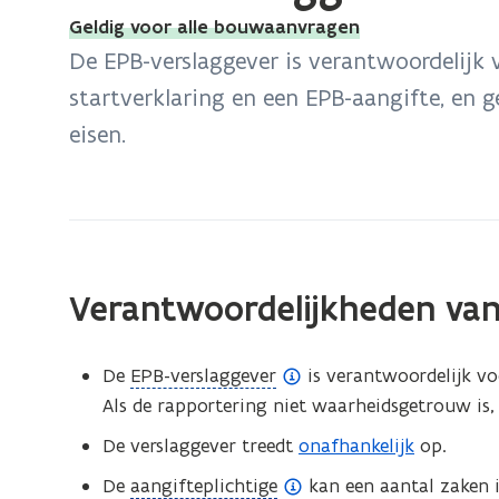
bevindt
Geldig voor alle bouwaanvragen
zich
De EPB-verslaggever is verantwoordelijk
op:
startverklaring en een EPB-aangifte, en 
EPB-
eisen.
verslaggever
Verantwoordelijkheden van
(
De
EPB-verslaggever
is verantwoordelijk vo
o
Als de rapportering niet waarheidsgetrouw is
p
De verslaggever treedt
onafhankelijk
op.
e
(
De
aangifteplichtige
kan een aantal zaken i
n