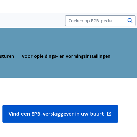
Zoe
esturen
Voor opleidings- en vormingsinstellingen
nt
Vind een EPB-verslaggever in uw buurt
uw
ster