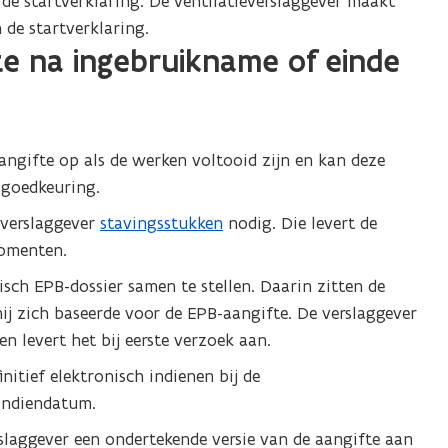
de startverklaring. De ventilatieverslaggever maakt
 de startverklaring.
e na ingebruikname of einde
ngifte op als de werken voltooid zijn en kan deze
 goedkeuring.
verslaggever
stavingsstukken
nodig. Die levert de
momenten.
sch EPB-dossier samen te stellen. Daarin zitten de
j zich baseerde voor de EPB-aangifte. De verslaggever
n levert het bij eerste verzoek aan.
nitief elektronisch indienen bij de
 indiendatum.
rslaggever een ondertekende versie van de aangifte aan