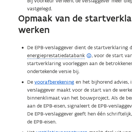
Bij voorkeur verleent de verslaggever meer d
vastgelegd.
Opmaak van de startverklar
werken
De EPB-verslaggever dient de startverklaring de
(
energieprestatiedatabank
, voor de start v
o
startverklaring voorleggen aan de betrokkene
p
ondertekende versie bij.
e
De
voorafberekening
en het bijhorend advies, 
n
verslaggever maakt voor de start van de werke
d
binnenklimaat van het bouwproject. Als de be
e
aan de EPB-eisen, signaleert de EPB-verslaggev
f
De EPB-verslaggever geeft hen één schriftelij
i
de EPB-eisen.
n