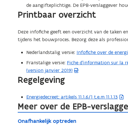
p
de aangifteplichtige. De EPB-verslaggever houdt
e
Printbaar overzicht
n
d
Deze infofiche geeft een overzicht van de taken e
e
tijdens het bouwproces. Bezorg deze als professi
f
i
Nederlandstalig versie:
Infofiche over de energi
(
n
P
Franstalige versie:
Fiche d’information sur la
(
i
D
(version janvier 2019)
P
t
F
Regelgeving
D
i
b
F
e
e
b
)
Energiedecreet: artikels 11.1.6/1 t.e.m 11.1.13
(
s
e
Meer over de EPB-verslagg
b
t
s
e
a
O
t
O
s
Onafhankelijk optreden
n
n
a
n