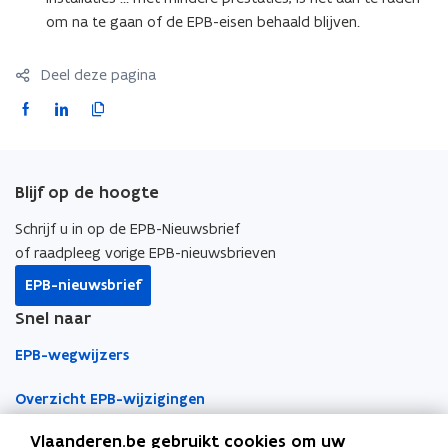
i
om na te gaan of de EPB-eisen behaald blijven.
e
)
Deel deze pagina
F
L
K
a
i
o
c
n
p
e
k
i
Blijf op de hoogte
b
e
e
o
d
e
Schrijf u in op de EPB-Nieuwsbrief
o
i
r
of raadpleeg vorige EPB-nieuwsbrieven
k
n
l
EPB-nieuwsbrief
o
o
i
Snel naar
p
p
n
e
e
k
EPB-wegwijzers
n
n
n
t
t
a
Overzicht EPB-wijzigingen
i
i
a
Vlaanderen.be gebruikt cookies om uw
EPB-regelgeving
n
n
r