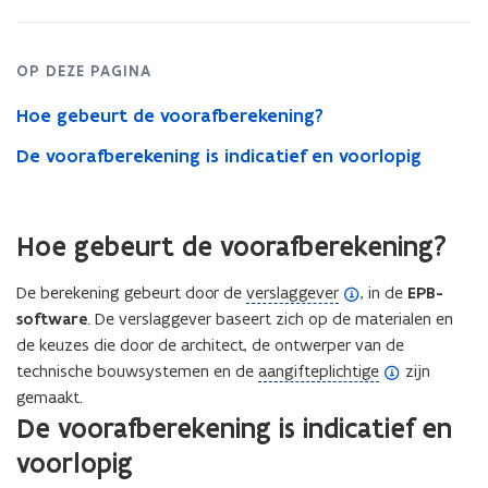
n
d
e
OP DEZE PAGINA
f
Hoe gebeurt de voorafberekening?
i
De voorafberekening is indicatief en voorlopig
n
i
t
Hoe gebeurt de voorafberekening?
i
e
(
De berekening gebeurt door de
verslaggever
, in de
EPB-
)
o
software
. De verslaggever baseert zich op de materialen en
p
de keuzes die door de architect, de ontwerper van de
e
(
technische bouwsystemen en de
aangifteplichtige
zijn
n
o
gemaakt.
De voorafberekening is indicatief en
d
p
e
e
voorlopig
f
n