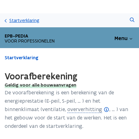
Overslaan
Zoeken
en
Startverklaring
naar
de
EPB-PEDIA
Menu
inhoud
VOOR PROFESSIONELEN
gaan
Gedaan
Startverklaring
met
laden.
Voorafberekening
U
bevindt
Geldig voor alle bouwaanvragen
zich
De voorafberekening is een berekening van de
op:
energieprestatie (E-peil, S-peil, … ) en het
Voorafberekening
(
binnenklimaat (ventilatie,
oververhitting
, … ) van
o
het gebouw voor de start van de werken. Het is een
p
onderdeel van de startverklaring.
e