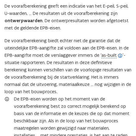
i
d
De voorafberekening geeft een indicatie van het E-peil, S-peil,
n
e
U-waarden, … De resultaten uit de voorafberekening zijn
i
f
ontwerpwaarden
. De ontwerpresultaten worden afgetoetst
t
i
met de geldende EPB-eisen.
i
n
e
i
De voorafberekening biedt echter niet de garantie dat de
)
t
uiteindelijke EPB-aangifte zal voldoen aan de EPB-eisen. In de
i
(
EPB-aangifte moet de verslaggever immers de ‘
as-built
’-
e
o
situatie rapporteren. De resultaten in deze definitieve
)
p
berekening kunnen verschillen van de voorlopige resultaten van
e
de voorafberekening bij de startverklaring. Het is immers
n
normaal dat de uitvoering, materiaalkeuze … nog wijzigen in de
d
loop van het bouwproces.
e
De EPB-eisen worden op het moment van de
f
voorafberekening best zo correct mogelijk berekend op
i
basis van de informatie en de keuzes die op dat moment
n
beschikbaar zijn. Als in de loop van het bouwproces
i
maatregelen worden gewijzigd naar materialen,
t
installaties … met mindere prestaties, is het aan te raden