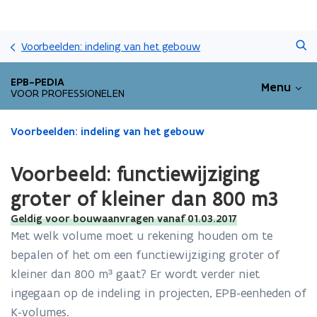
Overslaan
Zoeken
en
Voorbeelden: indeling van het gebouw
naar
de
EPB-PEDIA
Menu
inhoud
VOOR PROFESSIONELEN
gaan
Gedaan
Voorbeelden: indeling van het gebouw
met
laden.
Voorbeeld: functiewijziging
U
bevindt
groter of kleiner dan 800 m3
zich
Geldig voor bouwaanvragen vanaf 01.03.2017
op:
Voorbeeld:
Met welk volume moet u rekening houden om te
functiewijziging
bepalen of het om een functiewijziging groter of
groter
kleiner dan 800 m³ gaat? Er wordt verder niet
of
ingegaan op de indeling in projecten, EPB-eenheden of
kleiner
dan
K-volumes.