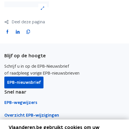
(Klik
op
de
Deel deze pagina
afbeelding
voor
F
L
K
een
a
i
o
vergrote
c
n
p
weergave)
e
k
i
Blijf op de hoogte
b
e
e
o
d
e
Schrijf u in op de EPB-Nieuwsbrief
o
i
r
of raadpleeg vorige EPB-nieuwsbrieven
k
n
l
EPB-nieuwsbrief
o
o
i
Snel naar
p
p
n
e
e
k
EPB-wegwijzers
n
n
n
t
t
a
Overzicht EPB-wijzigingen
i
i
a
Vlaanderen.be gebruikt cookies om uw
EPB-regelgeving
n
n
r