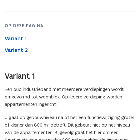
800
m3
OP DEZE PAGINA
Variant 1
Variant 2
Variant 1
Een oud industriepand met meerdere verdiepingen wordt
omgevormd tot woonblok. Op iedere verdieping worden
appartementen ingericht.
U gaat op gebouwniveau na of het een functiewijziging groter
of kleiner dan 800 m³ betreft. Dit gebeurt niet op het niveau
van de appartementen. Bijgevolg gaat het hier om een
functiewijziging groter dan 800 m³ en gelden de eisen voor