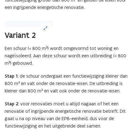
een ingrijpende energetische renovatie.
(Klik
op
Variant 2
de
afbeelding
Een schuur (< 800 m³) wordt omgevormd tot woning en
voor
nageïsoleerd. Aan deze schuur wordt een uitbreiding (< 800
een
vergrote
m³) gebouwd.
weergave)
Stap 1
: de schuur ondergaat een functiewijziging kleiner dan
800 m³ en valt onder de renovatie-eisen. De uitbreiding is
kleiner dan 800 m³ en valt ook onder de renovatie-eisen.
Stap 2
: voor renovaties moet u altijd nagaan of het een
renovatie of ingrijpende energetische renovatie betreft. Dit
gaat u na op niveau van de EPB-eenheid, dus voor de
functiewijziging en het uitgebreide deel samen.