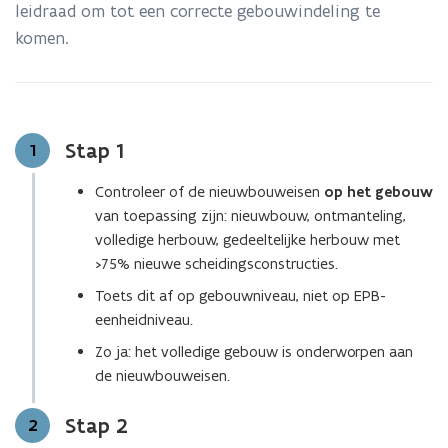
leidraad om tot een correcte gebouwindeling te
n
komen.
d
e
f
i
Stap 1
Stap
1
n
i
Controleer of de nieuwbouweisen
op het gebouw
t
van toepassing zijn: nieuwbouw, ontmanteling,
i
volledige herbouw, gedeeltelijke herbouw met
e
>75% nieuwe scheidingsconstructies.
)
Toets dit af op gebouwniveau, niet op EPB-
eenheidniveau.
Zo ja: het volledige gebouw is onderworpen aan
de nieuwbouweisen.
Stap 2
Stap
2