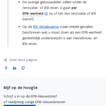
De overige gebouwdelen vallen onder de
renovatie- of IER-eisen. U gaat
per
(
EPB-eenheid
na of het een renovatie of IER
o
betreft.
p
Op de
IER-detailpagina
staan enkele gevallen
e
beschreven wat u moet doen als een EPB-eenheid
n
gedeeltelijk onderworpen is aan nieuwbouw- en
d
IER-eisen.
e
f
i
Deel deze pagina
n
F
L
K
i
a
i
o
t
c
n
p
i
e
k
i
e
Blijf op de hoogte
b
e
e
)
o
d
e
Schrijf u in op de EPB-Nieuwsbrief
o
i
r
of raadpleeg vorige EPB-nieuwsbrieven