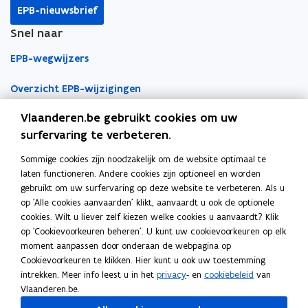
k
n
l
EPB-nieuwsbrief
o
o
i
Snel naar
p
p
n
e
e
k
EPB-wegwijzers
n
n
n
t
t
a
Overzicht EPB-wijzigingen
i
i
a
Vlaanderen.be gebruikt cookies om uw
EPB-regelgeving
n
n
r
surfervaring te verbeteren.
n
n
k
EPB-eisen per jaar
i
i
l
Sommige cookies zijn noodzakelijk om de website optimaal te
Werken als EPB-verslaggever
e
e
e
laten functioneren. Andere cookies zijn optioneel en worden
u
u
m
gebruikt om uw surfervaring op deze website te verbeteren. Als u
Erkenningsvoorwaarden
w
w
b
op 'Alle cookies aanvaarden' klikt, aanvaardt u ook de optionele
cookies. Wilt u liever zelf kiezen welke cookies u aanvaardt? Klik
v
v
o
Permanente vorming
op 'Cookievoorkeuren beheren'. U kunt uw cookievoorkeuren op elk
e
e
r
moment aanpassen door onderaan de webpagina op
n
n
d
Veelgemaakte fouten
Cookievoorkeuren te klikken. Hier kunt u ook uw toestemming
Tools
s
s
intrekken. Meer info leest u in het
privacy
- en
cookiebeleid
van
t
t
Vlaanderen.be.
EPB-software 3G
e
e