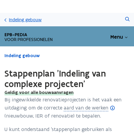
Overslaan
Zoeken
en
Indeling gebouw
naar
de
EPB-PEDIA
Menu
inhoud
VOOR PROFESSIONELEN
gaan
Gedaan
Indeling gebouw
met
laden.
Stappenplan 'Indeling van
U
bevindt
complexe projecten'
zich
Geldig voor alle bouwaanvragen
op:
Stappenplan
Bij ingewikkelde renovatieprojecten is het vaak een
'Indeling
(
uitdaging om de correcte
aard van de werken
van
o
(nieuwbouw, IER of renovatie) te bepalen.
complexe
p
projecten'
U kunt onderstaand ‘stappenplan gebruiken als
e