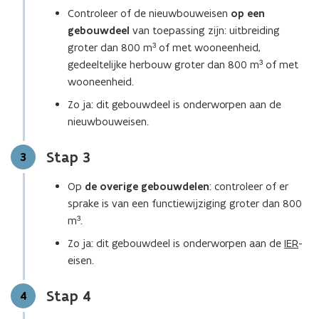
Controleer of de nieuwbouweisen
op een
gebouwdeel
van toepassing zijn: uitbreiding
groter dan 800 m³ of met wooneenheid,
gedeeltelijke herbouw groter dan 800 m³ of met
wooneenheid.
Zo ja: dit gebouwdeel is onderworpen aan de
nieuwbouweisen.
Stap 3
Stap
3
Op
de overige gebouwdelen
: controleer of er
sprake is van een functiewijziging groter dan 800
m³.
Zo ja: dit gebouwdeel is onderworpen aan de
IER
-
eisen.
Stap 4
Stap
4