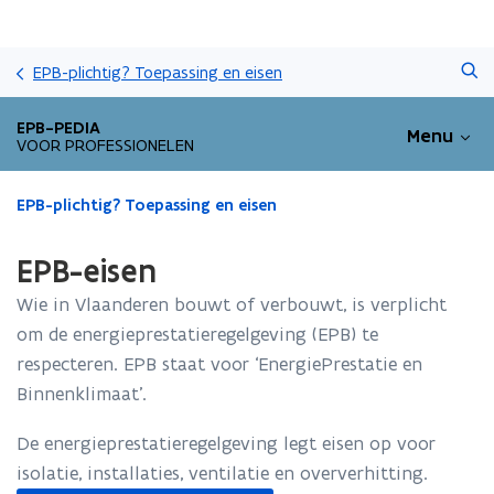
Overslaan
Zoeken
en
EPB-plichtig? Toepassing en eisen
naar
de
EPB-PEDIA
Menu
inhoud
VOOR PROFESSIONELEN
gaan
Gedaan
EPB-plichtig? Toepassing en eisen
met
laden.
EPB-eisen
U
bevindt
Wie in Vlaanderen bouwt of verbouwt, is verplicht
zich
om de energieprestatieregelgeving (EPB) te
op:
respecteren. EPB staat voor ‘EnergiePrestatie en
EPB-
eisen
Binnenklimaat’.
De energieprestatieregelgeving legt eisen op voor
isolatie, installaties, ventilatie en oververhitting.