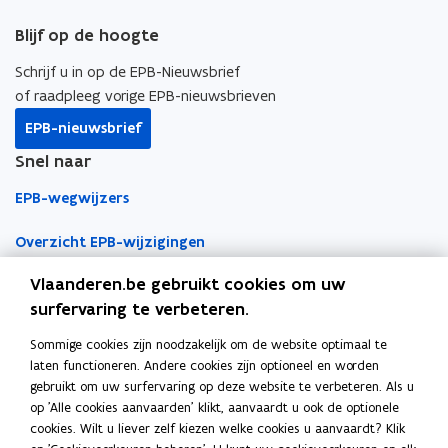
e
r
o
v
r
e
k
i
g
v
e
Blijf op de hoogte
g
i
e
b
e
e
r
i
e
r
v
o
d
e
Schrijf u in op de EPB-Nieuwsbrief
e
v
e
o
i
r
of raadpleeg vorige EPB-nieuwsbrieven
e
r
k
n
l
r
EPB-nieuwsbrief
h
o
o
i
h
i
Snel naar
p
p
n
i
t
e
e
k
t
t
EPB-wegwijzers
t
n
n
n
i
i
n
t
t
a
Overzicht EPB-wijzigingen
n
g
i
i
a
g
Vlaanderen.be gebruikt cookies om uw
EPB-regelgeving
n
n
r
surfervaring te verbeteren.
n
n
k
EPB-eisen per jaar
i
i
l
Sommige cookies zijn noodzakelijk om de website optimaal te
Werken als EPB-verslaggever
e
e
e
laten functioneren. Andere cookies zijn optioneel en worden
u
u
m
gebruikt om uw surfervaring op deze website te verbeteren. Als u
Erkenningsvoorwaarden
w
w
b
op 'Alle cookies aanvaarden' klikt, aanvaardt u ook de optionele
cookies. Wilt u liever zelf kiezen welke cookies u aanvaardt? Klik
v
v
o
Permanente vorming