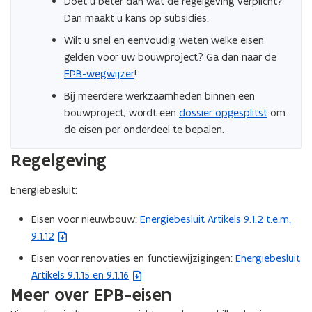
Doet u beter dan wat de regelgeving verplicht?
Dan maakt u kans op subsidies.
Wilt u snel en eenvoudig weten welke eisen
gelden voor uw bouwproject? Ga dan naar de
EPB-wegwijzer
!
Bij meerdere werkzaamheden binnen een
bouwproject, wordt een
dossier opgesplitst
om
de eisen per onderdeel te bepalen.
Regelgeving
Energiebesluit:
Eisen voor nieuwbouw:
Energiebesluit Artikels 9.1.2 t.e.m.
(
9.1.12
b
e
Eisen voor renovaties en functiewijzigingen:
Energiebesluit
(
s
Artikels 9.1.15 en 9.1.16
b
t
Meer over EPB-eisen
e
a
s