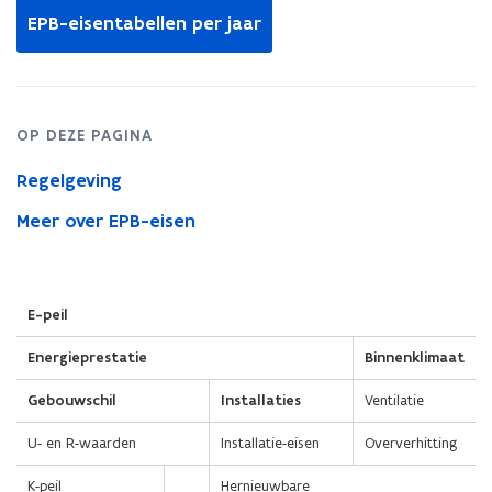
EPB-eisentabellen per jaar
OP DEZE PAGINA
Regelgeving
Meer over EPB-eisen
(Scroll
(Scroll
E-peil
links)
rechts)
Energieprestatie
Binnenklimaat
Gebouwschil
Installaties
Ventilatie
U- en R-waarden
Installatie-eisen
Oververhitting
K-peil
Hernieuwbare