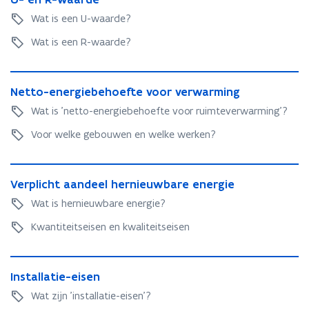
n
-
e
e
Wat is een U-waarde?
s
e
n
r
t
n
Wat is een R-waarde?
R
)
e
R
-
r
-
w
N
w
)
a
N
Netto-energiebehoefte voor verwarming
e
a
a
e
t
Wat is 'netto-energiebehoefte voor ruimteverwarming'?
a
r
t
t
r
d
t
Voor welke gebouwen en welke werken?
o
d
e
o
-
e
-
e
V
e
n
V
Verplicht aandeel hernieuwbare energie
e
n
e
e
r
Wat is hernieuwbare energie?
e
r
r
p
r
g
p
Kwantiteitseisen en kwaliteitseisen
l
g
i
l
i
i
e
i
c
I
e
b
c
h
I
Installatie-eisen
n
b
e
h
t
n
s
e
h
Wat zijn 'installatie-eisen'?
t
a
s
t
h