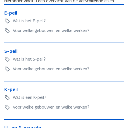
Hieronder vindt u een overzicht van de verschillende eisen:
n
t
E
d
E
E-peil
a
-
o
-
p
n
Wat is het E-peil?
p
p
e
d
e
Voor welke gebouwen en welke werken?
e
i
o
i
l
n
p
l
t
S
e
S
S-peil
-
i
n
-
p
n
Wat is het S-peil?
t
p
e
n
i
e
Voor welke gebouwen en welke werken?
i
i
n
i
l
e
l
n
K
u
i
K
K-peil
-
w
-
e
p
Wat is een K-peil?
v
p
e
u
e
e
Voor welke gebouwen en welke werken?
i
w
i
n
l
v
l
s
U
e
t
U
U- en R-waarde
-