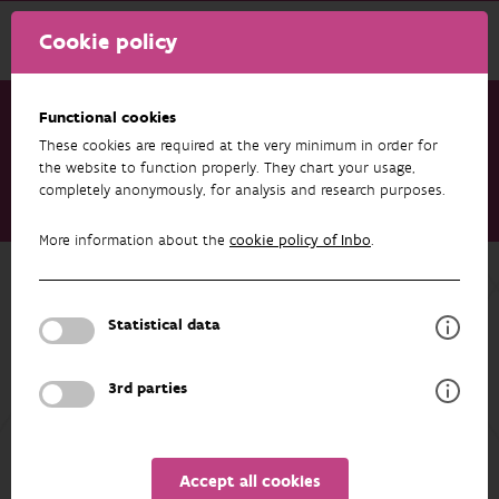
Cookie policy
Functional cookies
These cookies are required at the very minimum in order for
Research & results
Datasets
the website to function properly. They chart your usage,
completely anonymously, for analysis and research purposes.
Florabank taxonomische lijst van planten in functie van
beheermonitoring in Vlaanderen
More information about the
cookie policy of Inbo
.
Back to overview
Florabank taxonomische lijst van
Statistical data
planten in functie van
beheermonitoring in Vlaanderen
3rd parties
AUTHORS
OVERVIEW
Accept all cookies