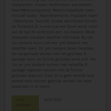
(vaatplanten, mossen, korstmossen, kranswieren),
NaamWetenschappelijk: Wetenschappelijke naam
inclusief auteur, NaamNederlands: Populaire naam
- Nederlands, TaxonID: Unieke identificatie binnen
de Florabank Er is enerzijds een Excel versie (.xlsx)
van de lijst en anderzijds een .csv bestand. Beide
bestanden bevatten dezelfde informatie. Bij het
.csv bestand hoort ook een .yml bestand met
dezelfde naam. Dit .yml bestand bevat metadata
die aangemaakt werden met het git2rdata R
package (door de functie git2rdata::write_vc()). Het
.csv en .yml bestand kunnen met hetzelfde R
package ingelezen worden met de functie
git2rdata::read_vc(), maar dit is geen vereiste (ook
andere tools kunnen gebruikt worden om deze
bestanden in te lezen).
Date
24/01/2024
available