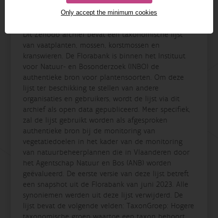
Only accept the minimum cookies
Details
Dit Zenodo archief bevat een taxonomische lijst
van vaatplanten, mossen, korstmossen en
kranswieren. De Florabank is binnen het Instituut
voor Natuur- en Bosonderzoek (INBO) de
authentieke bron voor plantensoorten. Om deze
lijst ter beschikking te stellen van andere
organisaties en gebruikers, wordt de lijst via dit
archief als open data gepubliceerd. Meer specifiek,
zal de lijst gebruikt worden als afgesproken
authentieke bron bij de monitoring van
vegetatiedoelen in het kader van de monitoring
van natuurbeheerplannen die in Vlaanderen door
het Agentschap Natuur en Bos (ANB) worden
geëvalueerd. De eerste versie van deze lijst betreft
een snapshot uit de Florabank van juni 2023. Alle
synoniemen werden uit deze lijst verwijderd. De
lijst bevat de volgende velden: TaxonGroep: Hogere
taxonomische groep waartoe een taxon behoort