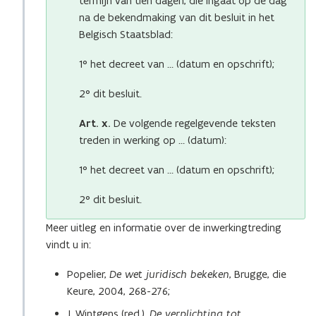
termijn van tien dagen, die ingaat op de dag
na de bekendmaking van dit besluit in het
Belgisch Staatsblad:
1° het decreet van … (datum en opschrift);
2° dit besluit.
Art. x.
De volgende regelgevende teksten
treden in werking op … (datum):
1° het decreet van … (datum en opschrift);
2° dit besluit.
Meer uitleg en informatie over de inwerkingtreding
vindt u in:
Popelier,
De wet juridisch bekeken
, Brugge, die
Keure, 2004, 268-276;
J. Wintgens (red.),
De verplichting tot