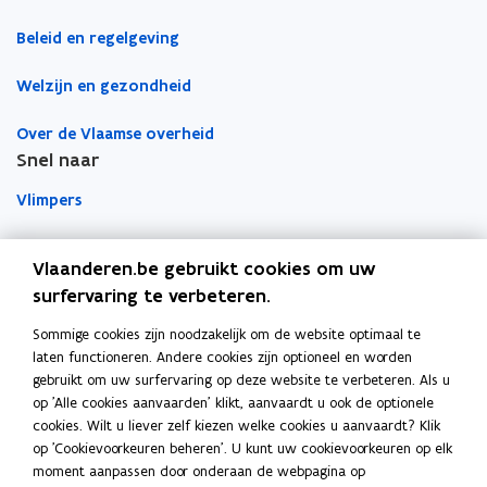
n
n
k
Beleid en regelgeving
i
i
l
e
e
e
Welzijn en gezondheid
u
u
m
w
w
b
Over de Vlaamse overheid
v
v
o
Snel naar
e
e
r
n
n
d
Vlimpers
s
s
Facilipunt
t
t
Vlaanderen.be gebruikt cookies om uw
e
e
surfervaring te verbeteren.
o
Orafin
r
r
p
Dit is een website van
Sommige cookies zijn noodzakelijk om de website optimaal te
e
laten functioneren. Andere cookies zijn optioneel en worden
Agentschap Overheidspersoneel
n
gebruikt om uw surfervaring op deze website te verbeteren. Als u
t
op 'Alle cookies aanvaarden' klikt, aanvaardt u ook de optionele
Het Facilitair Bedrijf
i
cookies. Wilt u liever zelf kiezen welke cookies u aanvaardt? Klik
op 'Cookievoorkeuren beheren'. U kunt uw cookievoorkeuren op elk
n
Digitaal Vlaanderen
moment aanpassen door onderaan de webpagina op
n