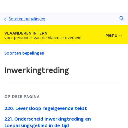
Overslaan
Zoeken
en
Soorten bepalingen
naar
de
VLAANDEREN INTERN
Menu
inhoud
voor personeel van de Vlaamse overheid
gaan
Gedaan
Soorten bepalingen
met
laden.
Inwerkingtreding
U
bevindt
zich
op:
Inwerkingtreding
OP DEZE PAGINA
220. Levensloop regelgevende tekst
221. Onderscheid inwerkingtreding en
toepassingsgebied in de tijd