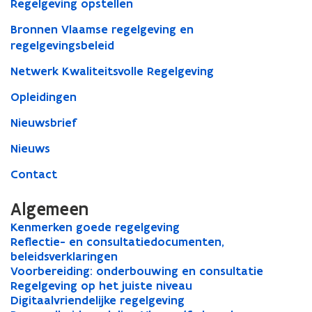
Regelgeving opstellen
Bronnen Vlaamse regelgeving en
regelgevingsbeleid
Netwerk Kwaliteitsvolle Regelgeving
Opleidingen
Nieuwsbrief
Nieuws
Contact
Algemeen
K
Kenmerken goede regelgeving
K
e
R
Reflectie- en consultatiedocumenten,
e
R
n
e
beleidsverklaringen
n
e
m
f
V
Voorbereiding: onderbouwing en consultatie
m
f
V
e
l
o
R
Regelgeving op het juiste niveau
e
l
o
R
r
e
o
e
D
Digitaalvriendelijke regelgeving
r
e
o
e
D