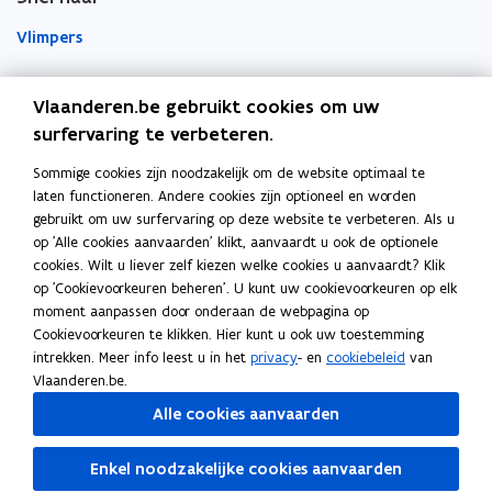
s
s
i
i
e
e
e
e
n
n
r
r
Vlimpers
l
l
g
g
e
e
a
a
g
g
Facilipunt
r
r
e
e
Vlaanderen.be gebruikt cookies om uw
i
i
l
l
o
surfervaring te verbeteren.
Orafin
j
j
g
g
p
Dit is een website van
e
e
e
e
Sommige cookies zijn noodzakelijk om de website optimaal te
e
n
n
v
v
laten functioneren. Andere cookies zijn optioneel en worden
Agentschap Overheidspersoneel
B
n
B
i
i
gebruikt om uw surfervaring op deze website te verbeteren. Als u
u
u
n
t
n
op 'Alle cookies aanvaarden' klikt, aanvaardt u ook de optionele
Het Facilitair Bedrijf
i
i
g
g
i
cookies. Wilt u liever zelf kiezen welke cookies u aanvaardt? Klik
t
t
op 'Cookievoorkeuren beheren'. U kunt uw cookievoorkeuren op elk
n
Digitaal Vlaanderen
e
e
moment aanpassen door onderaan de webpagina op
n
n
n
Cookievoorkeuren te klikken. Hier kunt u ook uw toestemming
i
Departement Kanselarij en Buitenlandse Zaken
l
l
intrekken. Meer info leest u in het
privacy
- en
cookiebeleid
van
e
Blijf op de hoogte
a
a
Vlaanderen.be.
n
u
n
Elke twee weken vind je op vrijdag de nieuwsbrief van
Alle cookies aanvaarden
d
d
w
Vlaanderen Intern in je mailbox.
s
s
v
e
e
Enkel noodzakelijke cookies aanvaarden
Schrijf je in
e
Z
Z