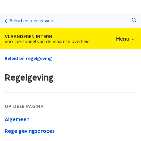
Overslaan
Zoeken
en
Beleid en regelgeving
naar
de
VLAANDEREN INTERN
Menu
inhoud
voor personeel van de Vlaamse overheid
gaan
Gedaan
Beleid en regelgeving
met
laden.
Regelgeving
U
bevindt
zich
op:
Regelgeving
OP DEZE PAGINA
Algemeen
Regelgevingsproces