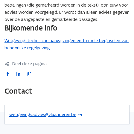
bepalingen (die gemarkeerd worden in de tekst), opnieuw voor
advies worden voorgelegd. Er wordt dan alleen advies gegeven
over de aangepaste en gemarkeerde passages.
Bijkomende info
Wetgevingstechnische aanwijzingen en formele beginselen van
behoorlijke regelgeving
Deel deze pagina
F
L
K
a
i
o
c
n
p
Contact
e
k
i
b
e
e
o
d
e
wetgevingsadvies@vlaanderen.be
(
o
i
r
o
k
n
l
p
o
o
i