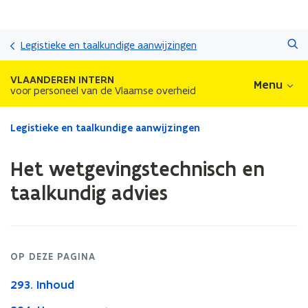
Overslaan
Zoeken
en
Legistieke en taalkundige aanwijzingen
naar
de
VLAANDEREN INTERN
Menu
inhoud
voor personeel van de Vlaamse overheid
gaan
Gedaan
Legistieke en taalkundige aanwijzingen
met
laden.
Het wetgevingstechnisch en
U
bevindt
taalkundig advies
zich
op:
Het
wetgevingstechnisch
en
OP DEZE PAGINA
taalkundig
293. Inhoud
advies