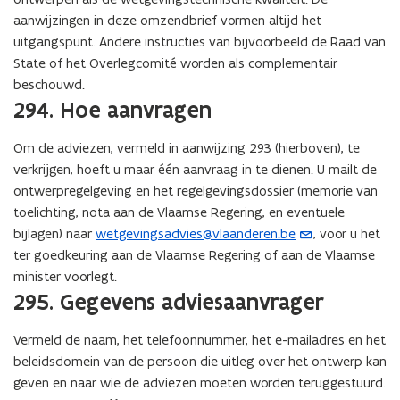
aanwijzingen in deze omzendbrief vormen altijd het
uitgangspunt. Andere instructies van bijvoorbeeld de Raad van
State of het Overlegcomité worden als complementair
beschouwd.
294. Hoe aanvragen
Om de adviezen, vermeld in aanwijzing 293 (hierboven), te
verkrijgen, hoeft u maar één aanvraag in te dienen. U mailt de
ontwerpregelgeving en het regelgevingsdossier (memorie van
toelichting, nota aan de Vlaamse Regering, en eventuele
bijlagen) naar
wetgevingsadvies@vlaanderen.be
, voor u het
(
ter goedkeuring aan de Vlaamse Regering of aan de Vlaamse
o
minister voorlegt.
p
295. Gegevens adviesaanvrager
e
n
Vermeld de naam, het telefoonnummer, het e-mailadres en het
t
beleidsdomein van de persoon die uitleg over het ontwerp kan
i
geven en naar wie de adviezen moeten worden teruggestuurd.
n