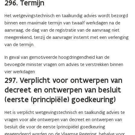
296. Termijn
u
w
Het wetgevingstechnisch en taalkundig advies wordt bezorgd
e
binnen een maximale termijn van twaalf werkdagen na de
-
aanvraag, de dag van de registratie van de aanvraag niet
m
meegerekend, tenzij de aanvrager instemt met een verlenging
a
van de termijn.
i
l
In geval van gemotiveerde hoogdringendheid kan de
a
bevoegde minister vragen om advies te verstrekken binnen
p
vier werkdagen
p
297. Verplicht voor ontwerpen van
l
decreet en ontwerpen van besluit
i
c
(eerste (principiële) goedkeuring)
a
t
Het is verplicht wetgevingstechnisch en taalkundig advies te
i
vragen voor alle ontwerpen van decreet en ontwerpen van
e
besluit die voor de eerste (principiële) goedkeuring
)
geagendeerd worden op de Vlaamse Regering, behalve voor