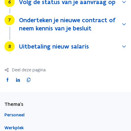
Volg de status van je aanvraag op
Stap
i
6
e
u
Onderteken je nieuwe contract of
Stap
7
w
neem kennis van je besluit
v
e
n
Uitbetaling nieuw salaris
Stap
8
s
t
e
Deel deze pagina
r
)
F
L
K
a
i
o
c
n
p
e
k
i
Thema's
b
e
e
o
d
e
Personeel
o
i
r
Werkplek
k
n
l