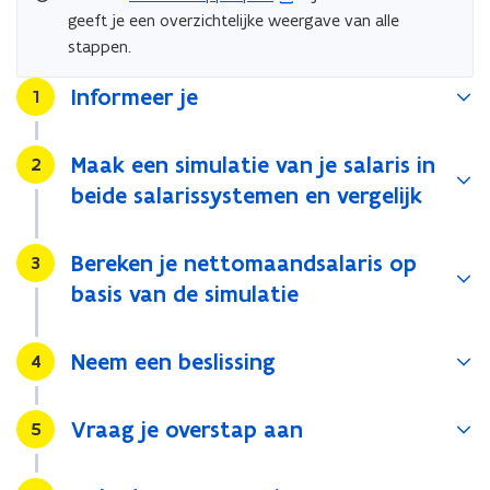
geeft je een overzichtelijke weergave van alle
P
stappen.
D
F
Informeer je
Stap
1
b
e
s
Maak een simulatie van je salaris in
Stap
2
t
beide salarissystemen en vergelijk
a
n
d
Bereken je nettomaandsalaris op
Stap
3
o
basis van de simulatie
p
e
Neem een beslissing
Stap
4
n
t
i
Vraag je overstap aan
Stap
5
n
n