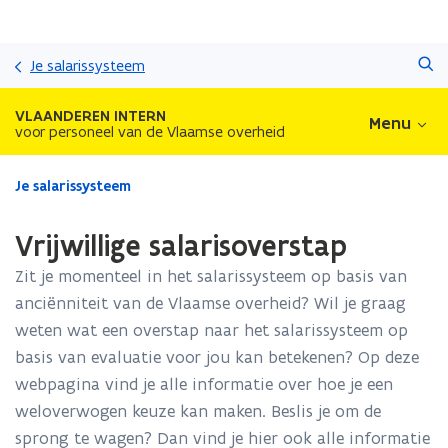
Overslaan
Zoeken
en
Je salarissysteem
naar
de
VLAANDEREN INTERN
Menu
inhoud
voor personeel van de Vlaamse overheid
gaan
Gedaan
Je salarissysteem
met
laden.
Vrijwillige salarisoverstap
U
bevindt
Zit je momenteel in het salarissysteem op basis van
zich
anciënniteit van de Vlaamse overheid? Wil je graag
op:
weten wat een overstap naar het salarissysteem op
Vrijwillige
salarisoverstap
basis van evaluatie voor jou kan betekenen? Op deze
webpagina vind je alle informatie over hoe je een
weloverwogen keuze kan maken. Beslis je om de
sprong te wagen? Dan vind je hier ook alle informatie