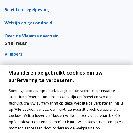
o
o
i
Beleid en regelgeving
p
p
n
e
e
k
Welzijn en gezondheid
n
n
n
t
t
a
Over de Vlaamse overheid
i
i
a
Snel naar
n
n
r
Vlimpers
n
n
k
i
i
l
Facilipunt
e
e
e
Vlaanderen.be gebruikt cookies om uw
u
u
m
surfervaring te verbeteren.
o
Orafin
w
w
b
p
Dit is een website van
v
v
o
Sommige cookies zijn noodzakelijk om de website optimaal te
e
e
e
r
laten functioneren. Andere cookies zijn optioneel en worden
Agentschap Overheidspersoneel
n
gebruikt om uw surfervaring op deze website te verbeteren. Als u
n
n
d
t
op 'Alle cookies aanvaarden' klikt, aanvaardt u ook de optionele
Het Facilitair Bedrijf
s
s
i
cookies. Wilt u liever zelf kiezen welke cookies u aanvaardt? Klik
t
t
op 'Cookievoorkeuren beheren'. U kunt uw cookievoorkeuren op elk
n
Digitaal Vlaanderen
e
e
moment aanpassen door onderaan de webpagina op
n
r
r