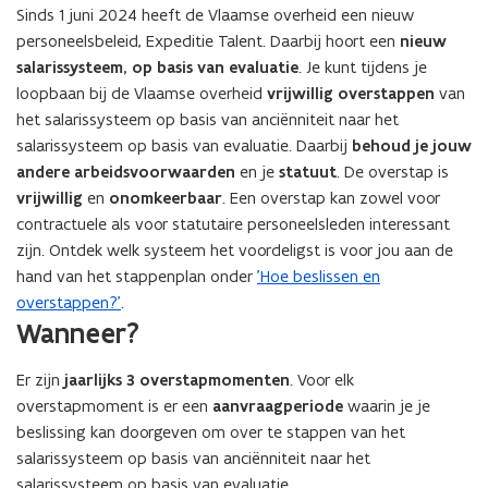
Sinds 1 juni 2024 heeft de Vlaamse overheid een nieuw
n
personeelsbeleid, Expeditie Talent. Daarbij hoort een
nieuw
n
salarissysteem, op basis van evaluatie
. Je kunt tijdens
je
i
loopbaan
bij de Vlaamse overheid
vrijwillig overstappen
van
e
het salarissysteem op basis van anciënniteit naar het
u
salarissysteem op basis van evaluatie. Daarbij
behoud je jouw
w
andere arbeidsvoorwaarden
en je
statuut
. De overstap is
v
vrijwillig
en
onomkeerbaar
. Een overstap kan zowel voor
e
contractuele als voor statutaire personeelsleden interessant
n
zijn. Ontdek welk systeem het voordeligst is voor jou aan de
s
hand van het stappenplan onder
’Hoe beslissen en
t
overstappen?’
.
e
Wanneer?
r
)
Er zijn
jaarlijks 3 overstapmomenten
. Voor elk
overstapmoment is er een
aanvraagperiode
waarin je je
beslissing kan doorgeven om over te stappen van het
salarissysteem op basis van anciënniteit naar het
salarissysteem op basis van evaluatie.