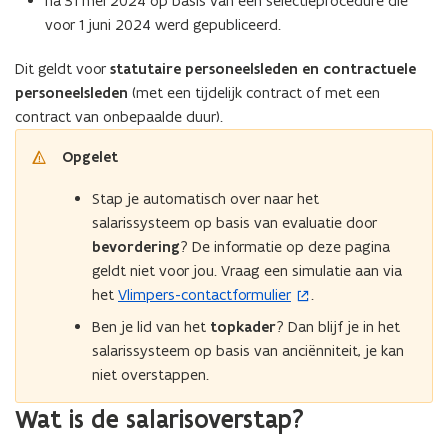
na 31 mei 2024 op basis van een selectieprocedure die
voor 1 juni 2024 werd gepubliceerd.
Dit geldt voor
statutaire personeelsleden en contractuele
personeelsleden
(met een tijdelijk contract of met een
contract van onbepaalde duur).
Opgelet
Stap je automatisch over naar het
salarissysteem op basis van evaluatie door
bevordering
? De informatie op deze pagina
geldt niet voor jou. Vraag een simulatie aan via
het
Vlimpers-contactformulier
.
(
o
Ben je lid van het
topkader
? Dan blijf je in het
p
salarissysteem op basis van anciënniteit, je kan
e
niet overstappen.
n
Wat is de salarisoverstap?
t
i