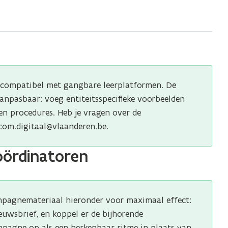
compatibel met gangbare leerplatformen. De
anpasbaar: voeg entiteitsspecifieke voorbeelden
igen procedures. Heb je vragen over de
com.digitaal@vlaanderen.be.
oördinatoren
mpagnemateriaal hieronder voor maximaal effect:
euwsbrief, en koppel er de bijhorende
pagne op als een herkenbaar ritme in plaats van