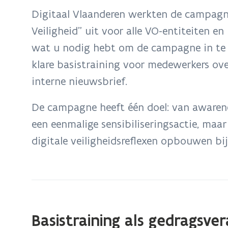
bevindt
Digitaal Vlaanderen werkten de campagn
zich
Veiligheid” uit voor alle VO-entiteiten en
op:
wat u nodig hebt om de campagne in te z
We
maken
klare basistraining voor medewerkers over
samen
interne nieuwsbrief.
een
sport
De campagne heeft één doel: van awaren
van
een eenmalige sensibiliseringsactie, maa
Digitale
digitale veiligheidsreflexen opbouwen bi
Veiligheid
Basistraining als gedragsv