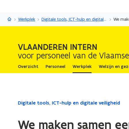
Vlaanderen Intern
Werkplek
Digitale tools, ICT-hulp en digitale veiligheid
We make
VLAANDEREN INTERN
voor personeel van de Vlaamse
Overzicht
Personeel
Werkplek
Welzijn en ge
Gedaan
Digitale tools, ICT-hulp en digitale veiligheid
met
laden.
We maken samen een 
U