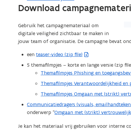
Download campagnemateri
Gebruik het campagnemateriaal om
digitale veiligheid zichtbaar te maken in
jouw team of organisatie. De campagne bevat ond
een
teaser-video (zip file)
(
Z
5 themafilmpjes – korte en lange versie (zip file
I
Themafilmpjes Phishing en toegangsbev
(
P
Z
Themafilmpjes Verantwoordelijkheid en 
(
b
I
Z
Themafilmpjes Omgaan met (strikt) vert
e
(
P
I
s
Z
Communicatiedragers (visuals, emailhandtekeni
(
b
P
t
I
onderwerp “
Omgaan met (strikt) vertrouwelijk
Z
e
b
a
P
I
s
e
n
b
Je kan het materiaal vrij gebruiken voor interne 
P
t