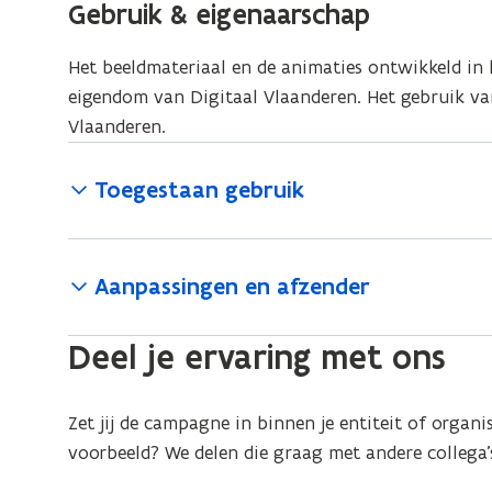
s
Gebruik & eigenaarschap
d
e
b
a
t
o
s
e
n
a
Het beeldmateriaal en de animaties ontwikkeld in 
p
t
s
d
n
eigendom van Digitaal Vlaanderen. Het gebruik va
e
a
t
o
d
Vlaanderen.
n
n
a
p
o
t
d
n
e
p
Toegestaan gebruik
i
o
d
n
e
n
p
o
t
n
n
e
p
i
t
i
n
Aanpassingen en afzender
e
n
i
e
t
n
n
n
u
i
t
i
Deel je ervaring met ons
n
w
n
i
e
i
v
n
n
u
e
Zet jij de campagne in binnen je entiteit of organi
e
i
n
w
u
voorbeeld? We delen die graag met andere collega’
n
e
i
v
w
s
u