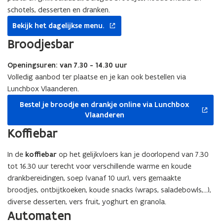
schotels, desserten en dranken.
opent
Bekijk het dagelijkse menu.
in
nieuw
Broodjesbar
venster
Openingsuren: van 7.30 - 14.30 uur
Volledig aanbod ter plaatse en je kan ook bestellen via
Lunchbox Vlaanderen.
opent
Bestel je broodje en drankje online via Lunchbox
in
Vlaanderen
nieuw
venster
Koffiebar
In de
koffiebar
op het gelijkvloers kan je doorlopend van 7.30
tot 16.30 uur terecht voor verschillende warme en koude
drankbereidingen, soep (vanaf 10 uur), vers gemaakte
broodjes, ontbijtkoeken, koude snacks (wraps, saladebowls,...),
diverse desserten, vers fruit, yoghurt en granola.
Automaten