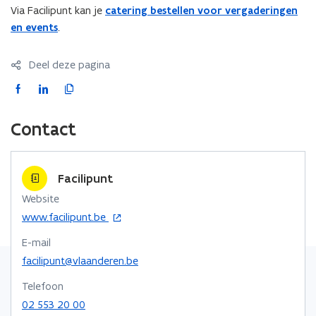
Via Facilipunt kan je
catering bestellen voor vergaderingen
en events
.
Deel deze pagina
F
L
K
a
i
o
c
n
p
Contact
e
k
i
b
e
e
o
d
e
Facilipunt
o
i
r
Website
k
n
l
o
www.facilipunt.be
o
o
i
p
p
p
n
E-mail
e
e
e
k
n
facilipunt@vlaanderen.be
n
n
n
t
Telefoon
t
i
t
a
02 553 20 00
n
i
i
a