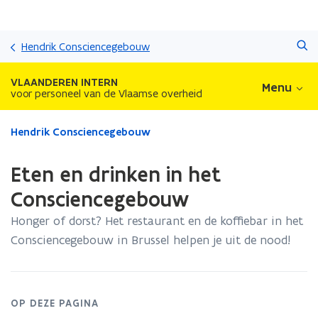
Overslaan
Zoeken
en
Hendrik Consciencegebouw
naar
de
VLAANDEREN INTERN
Menu
inhoud
voor personeel van de Vlaamse overheid
gaan
Gedaan
Hendrik Consciencegebouw
met
laden.
Eten en drinken in het
U
bevindt
Consciencegebouw
zich
Honger of dorst? Het restaurant en de koffiebar in het
op:
Eten
Consciencegebouw in Brussel helpen je uit de nood!
en
drinken
in
het
OP DEZE PAGINA
Consciencegebouw