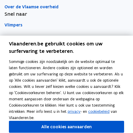
t
t
a
Over de Vlaamse overheid
i
i
a
Snel naar
n
n
r
Vlimpers
n
n
k
i
i
l
Facilipunt
e
e
e
Vlaanderen.be gebruikt cookies om uw
u
u
m
surfervaring te verbeteren.
o
Orafin
w
w
b
p
Dit is een website van
v
v
o
Sommige cookies zijn noodzakelijk om de website optimaal te
e
e
e
r
laten functioneren. Andere cookies zijn optioneel en worden
Agentschap Overheidspersoneel
n
gebruikt om uw surfervaring op deze website te verbeteren. Als u
n
n
d
t
op 'Alle cookies aanvaarden' klikt, aanvaardt u ook de optionele
Het Facilitair Bedrijf
s
s
i
cookies. Wilt u liever zelf kiezen welke cookies u aanvaardt? Klik
t
t
op 'Cookievoorkeuren beheren'. U kunt uw cookievoorkeuren op elk
n
Digitaal Vlaanderen
e
e
moment aanpassen door onderaan de webpagina op
n
r
r
Cookievoorkeuren te klikken. Hier kunt u ook uw toestemming
i
Departement Kanselarij en Buitenlandse Zaken
intrekken. Meer info leest u in het
privacy
- en
cookiebeleid
van
e
Blijf op de hoogte
Vlaanderen.be.
u
Elke twee weken vind je op vrijdag de nieuwsbrief van
Alle cookies aanvaarden
w