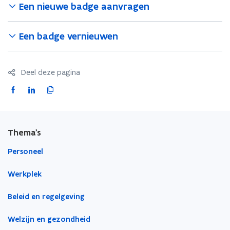
Een nieuwe badge aanvragen
Een badge vernieuwen
Deel deze pagina
F
L
K
a
i
o
c
n
p
e
k
i
Thema's
b
e
e
o
d
e
Personeel
o
i
r
Werkplek
k
n
l
o
o
i
Beleid en regelgeving
p
p
n
e
e
k
Welzijn en gezondheid
n
n
n