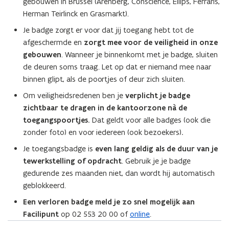
u
gebouwen in Brussel (Arenberg, Conscience, Ellips, Ferraris,
w
Herman Teirlinck en Grasmarkt).
v
Je badge zorgt er voor dat jij toegang hebt tot de
e
afgeschermde en
zorgt mee voor de veiligheid in onze
n
gebouwen
. Wanneer je binnenkomt met je badge, sluiten
s
de deuren soms traag. Let op dat er niemand mee naar
t
binnen glipt, als de poortjes of deur zich sluiten.
e
Om veiligheidsredenen ben je
verplicht je badge
r
zichtbaar te dragen in de kantoorzone nà de
)
toegangspoortjes.
Dat geldt voor alle badges (ook die
zonder foto) en voor iedereen (ook bezoekers)
.
Je toegangsbadge is
even lang geldig als de duur van je
tewerkstelling of opdracht
. Gebruik je je badge
gedurende zes maanden niet, dan wordt hij automatisch
geblokkeerd.
Een verloren badge meld je zo snel mogelijk aan
Facilipunt
op 02 553 20 00 of
online
.