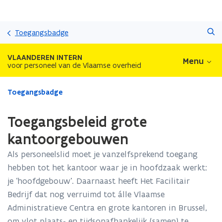
Overslaan
Zoeken
en
Toegangsbadge
naar
de
VLAANDEREN INTERN
Menu
inhoud
voor personeel van de Vlaamse overheid
gaan
Gedaan
Toegangsbadge
met
laden.
Toegangsbeleid grote
U
bevindt
kantoorgebouwen
zich
Als personeelslid moet je vanzelfsprekend toegang
op:
Toegangsbeleid
hebben tot het kantoor waar je in hoofdzaak werkt:
grote
je ‘hoofdgebouw’. Daarnaast heeft Het Facilitair
kantoorgebouwen
Bedrijf dat nog verruimd tot álle Vlaamse
Administratieve Centra en grote kantoren in Brussel,
om vlot plaats- en tijdsonafhankelijk (samen) te