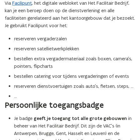
Via
Facilipunt
, het digitale webloket van Het Facilitair Bedrijf,
F
kan je een beroep doen op de dienstverlening en alle
b
faciliteiten gerelateerd aan het kantoorgebouw dat je bezoekt.
e
Je gebruikt Facilipunt voor het:
s
t
reserveren vergaderzalen
a
reserveren satellietwerkplekken
n
d
bestellen extra vergadermateriaal zoals boxen, camera's,
o
pointers, flipcharts
p
bestellen catering voor tijdens vergaderingen of events
e
reserveren dienstvoertuigen zoals auto's, fietsen, steps, ...
n
t
...
i
Persoonlijke toegangsbadge
n
n
Je badge
geeft je toegang tot alle grote gebouwen
in
i
beheer van Het Facilitair Bedrijf. Dit zijn de VAC's (in
e
Antwerpen, Brugge, Gent, Hasselt en Leuven) en de