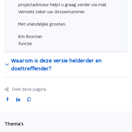
projectadviseur helpt u graag verder via mail.
Vermeld zeker uw dossiernummer.
Met vriendelijke groeten,
Kris Bosman
functie
Waarom is deze versie helderder en
doeltreffender?
Deel deze pagina
F
L
K
a
i
o
c
n
p
e
k
i
Thema's
b
e
e