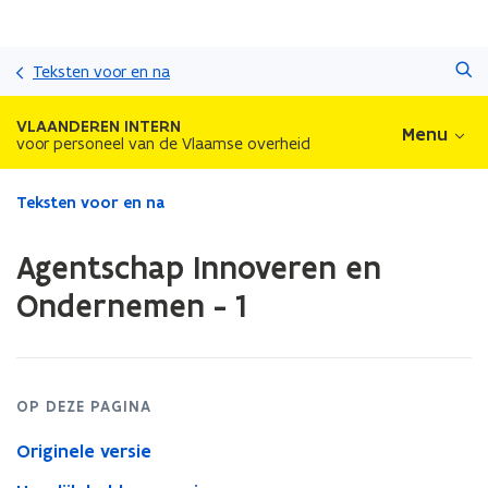
Overslaan
Zoeken
en
Teksten voor en na
naar
de
VLAANDEREN INTERN
Menu
inhoud
voor personeel van de Vlaamse overheid
gaan
Gedaan
Teksten voor en na
met
laden.
Agentschap Innoveren en
U
bevindt
Ondernemen - 1
zich
op:
Agentschap
Innoveren
en
OP DEZE PAGINA
Ondernemen
Originele versie
-
1