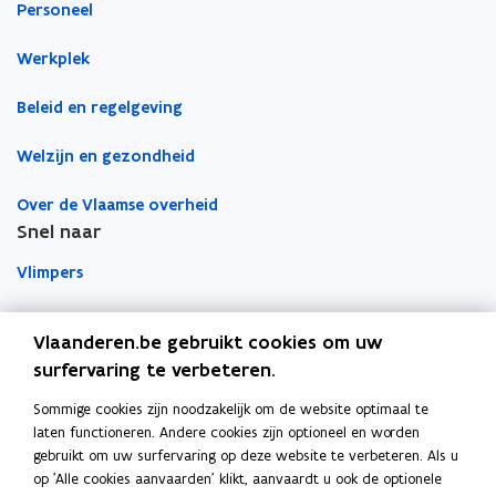
o
d
e
Personeel
o
i
r
Werkplek
k
n
l
o
o
i
Beleid en regelgeving
p
p
n
e
e
k
Welzijn en gezondheid
n
n
n
t
t
a
Over de Vlaamse overheid
i
i
a
Snel naar
n
n
r
Vlimpers
n
n
k
i
i
l
Facilipunt
e
e
e
Vlaanderen.be gebruikt cookies om uw
u
u
m
surfervaring te verbeteren.
o
Orafin
w
w
b
p
Dit is een website van
v
v
o
Sommige cookies zijn noodzakelijk om de website optimaal te
e
e
e
r
laten functioneren. Andere cookies zijn optioneel en worden
Agentschap Overheidspersoneel
n
gebruikt om uw surfervaring op deze website te verbeteren. Als u
n
n
d
t
op 'Alle cookies aanvaarden' klikt, aanvaardt u ook de optionele
Het Facilitair Bedrijf
s
s