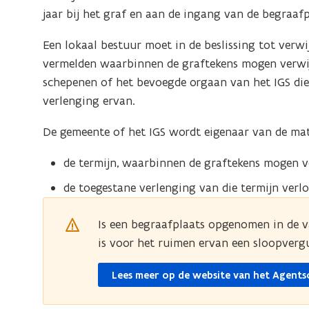
jaar bij het graf en aan de ingang van de begraaf
Een lokaal bestuur moet in de beslissing tot verw
vermelden waarbinnen de graftekens mogen verwij
schepenen of het bevoegde orgaan van het IGS die 
verlenging ervan.
De gemeente of het IGS wordt eigenaar van de mate
de termijn, waarbinnen de graftekens mogen v
de toegestane verlenging van die termijn verl
opent
in
Is een begraafplaats opgenomen in de 
nieuw
is voor het ruimen ervan een sloopverg
venster
Lees meer op de website van het Agent