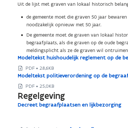
Uit de lijst met graven van lokaal historisch bela
de gemeente moet die graven 50 jaar bewaren 
noodzakelijk opnieuw met 50 jaar.
De gemeente moet de graven van lokaal histo
begraafplaats, als die graven op de oude beg
meldingsplicht als ze de graven wil ontruimen
M
Modeltekst huishoudelijk reglement op de b
M
o
o
PDF • 28,6KB
d
d
M
Modeltekst politieverordening op de begraa
M
e
e
o
o
l
PDF • 25,0KB
d
l
d
t
Regelgeving
e
t
e
e
l
D
e
Decreet begraafplaatsen en lijkbezorging
D
k
l
t
e
k
s
e
t
e
c
t
s
c
e
k
r
h
t
r