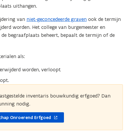
plaats uithangen.
ijdering van
niet-geconcedeerde graven
ook de termijn
derd worden. Het college van burgemeester en
de begraafplaats beheert, bepaalt de termijn of de
rialen als:
erwijderd worden, verloopt
oopt.
vastgestelde inventaris bouwkundig erfgoed? Dan
unning nodig.
schap Onroerend Erfgoed