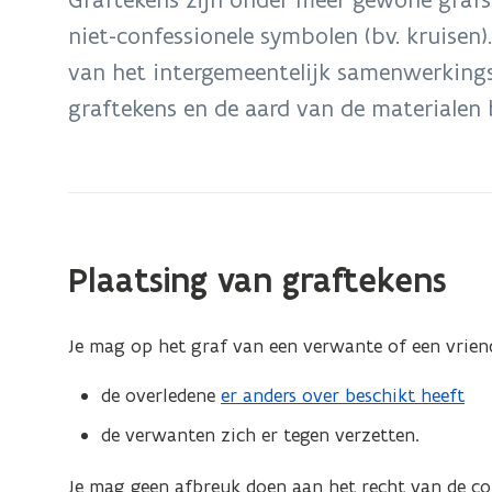
zich
niet-confessionele symbolen (bv. kruise
op:
van het intergemeentelijk samenwerkings
Graftekens
graftekens en de aard van de materialen bepal
Plaatsing van graftekens
Je mag op het graf van een verwante of een vriend 
de overledene
er anders over beschikt heeft
de verwanten zich er tegen verzetten.
Je mag geen afbreuk doen aan het recht van de co