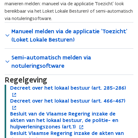
manieren melden: manueel via de applicatie ‘Toezicht’ (ook
bereikbaar via het Loket Lokale Besturen) of semi-automatisch
via notuleringsoftware.
Manueel melden via de applicatie 'Toezicht'
(Loket Lokale Besturen)
Semi-automatisch melden via
notuleringsoftware
Regelgeving
​​Decreet over het lokaal bestuur (art. 285-286)​
o
D
D
p
e
​​Decreet over het lokaal bestuur (art. 466-467)​
e
e
o
c
D
c
n
D
p
r
e
​​Besluit van de Vlaamse Regering inzake de
r
t
e
e
o
e
c
B
akten van het lokaal bestuur, de politie- en
e
i
c
n
B
p
e
r
e
hulpverleningszones (art.1)​
e
n
r
t
e
e
t
e
s
​​Besluit Vlaamse Regering inzake de akten van
t
n
e
i
s
n
o