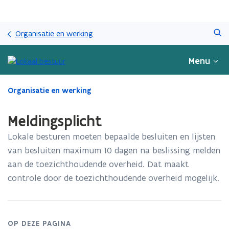
Overslaan
Zoeken
en
Organisatie en werking
naar
de
Menu
inhoud
gaan
Gedaan
Organisatie en werking
met
laden.
Meldingsplicht
U
bevindt
Lokale besturen moeten bepaalde besluiten en lijsten
zich
van besluiten maximum 10 dagen na beslissing melden
op:
aan de toezichthoudende overheid. Dat maakt
Meldingsplicht
controle door de toezichthoudende overheid mogelijk.​​​​​
OP DEZE PAGINA