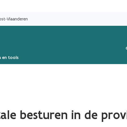
Overslaan
en
Oost-Vlaanderen
naar
de
inhoud
gaan
 en tools
ale besturen in de prov