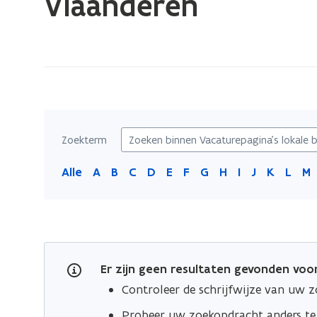
Vlaanderen
zich
op:
Vacaturepagina's
lokale
besturen
in
de
Zoekterm
provincie
Oost-
Alle
A
B
C
D
E
F
G
H
I
J
K
L
M
Vlaanderen
Er zijn geen resultaten gevonden vo
Controleer de schrijfwijze van uw 
Probeer uw zoekopdracht anders t