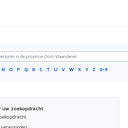
N
O
P
Q
R
S
T
U
V
W
X
Y
Z
0-9
or uw zoekopdracht
zoekopdracht
e verwoorden