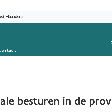
Overslaan
en
Oost-Vlaanderen
naar
de
inhoud
gaan
 en tools
ale besturen in de prov