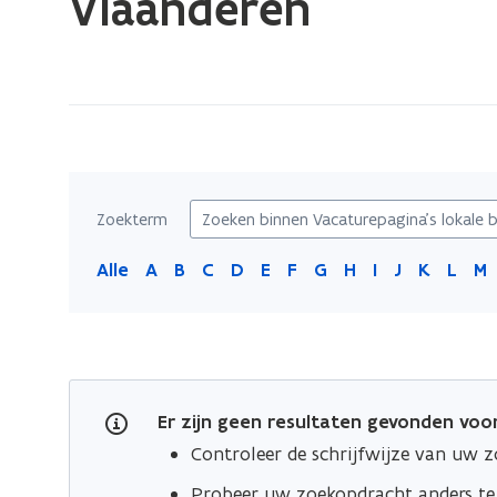
Vlaanderen
zich
op:
Vacaturepagina's
lokale
besturen
in
de
Zoekterm
provincie
Oost-
Alle
A
B
C
D
E
F
G
H
I
J
K
L
M
Vlaanderen
Er zijn geen resultaten gevonden vo
Controleer de schrijfwijze van uw 
Probeer uw zoekopdracht anders t