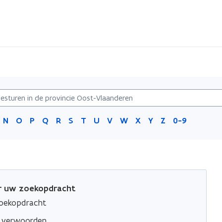
N
O
P
Q
R
S
T
U
V
W
X
Y
Z
0-9
or uw zoekopdracht
zoekopdracht
e verwoorden