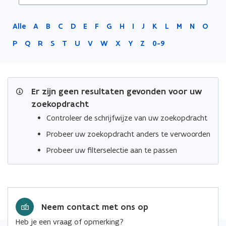
Oost-
Vlaanderen
Alle
A
B
C
D
E
F
G
H
I
J
K
L
M
N
O
P
Q
R
S
T
U
V
W
X
Y
Z
0-9
Er zijn geen resultaten gevonden voor uw
zoekopdracht
Controleer de schrijfwijze van uw zoekopdracht
Probeer uw zoekopdracht anders te verwoorden
Probeer uw filterselectie aan te passen
Neem contact met ons op
Heb je een vraag of opmerking?