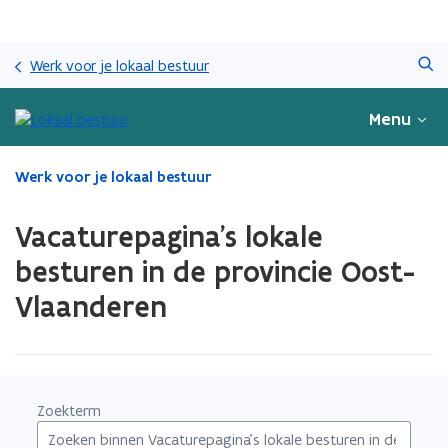
Overslaan
Zoeken
en
Werk voor je lokaal bestuur
naar
de
Menu
inhoud
gaan
Gedaan
Werk voor je lokaal bestuur
met
laden.
Vacaturepagina's lokale
U
bevindt
besturen in de provincie Oost-
zich
Vlaanderen
op:
Vacaturepagina's
lokale
besturen
in
de
Zoekterm
provincie