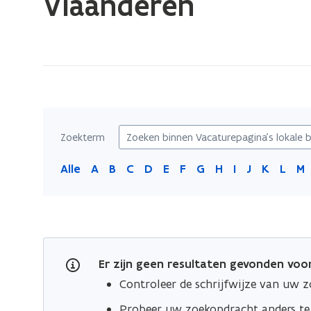
Vlaanderen
zich
op:
Vacaturepagina's
lokale
besturen
in
de
Zoekterm
provincie
Oost-
Alle
A
B
C
D
E
F
G
H
I
J
K
L
M
Vlaanderen
Er zijn geen resultaten gevonden vo
Controleer de schrijfwijze van uw 
Probeer uw zoekopdracht anders t