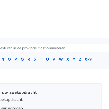
N
O
P
Q
R
S
T
U
V
W
X
Y
Z
0-9
or uw zoekopdracht
zoekopdracht
e verwoorden