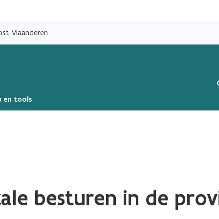
Overslaan
en
Oost-Vlaanderen
naar
de
inhoud
gaan
 en tools
ale besturen in de prov