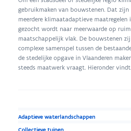
zich
gebruikmaken van bouwstenen. Dat zijn 
op:
meerdere klimaatadaptieve maatregelen i
Bouwstenen
voor
gezocht wordt naar meerwaarde op ruim
klimaatadaptatie
maatschappelijk vlak. De bouwstenen zij
complexe samenspel tussen de bestaande 
de stedelijke opgave in Vlaanderen mak
steeds maatwerk vraagt. Hieronder vindt
A
A
Adaptieve waterlandschappen
d
d
C
a
C
Collectieve tuinen
a