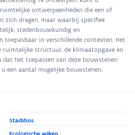
ruimtelijke ontwerpeenheden die een of
n zich dragen, maar waarbij specifiek
telijk, stedenbouwkundig en
n toepasbaar in verschillende contexten. Het
ruimtelijke structuur, de klimaatopgave en
en dat het toepassen van deze bouwstenen
 u een aantal mogelijke bouwstenen.
S
S
Stadsbos
t
t
E
a
E
Ecologische wijken
a