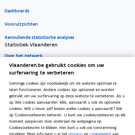
Dashboards
Vooruitzichten
Aanvullende statistische analyses
Statistiek Vlaanderen
Over het netwerk
Vlaanderen.be gebruikt cookies om uw
Academische samenwerking
surfervaring te verbeteren.
Nieuws
Sommige cookies zijn noodzakelijk om de website optimaal te
laten functioneren. Andere cookies zijn optioneel en worden
Evenementen
gebruikt om uw surfervaring op deze website te verbeteren. Als u
op 'Alle cookies aanvaarden' klikt, aanvaardt u ook de optionele
Contact
cookies. Wilt u liever zelf kiezen welke cookies u aanvaardt? Klik
op 'Cookievoorkeuren beheren'. U kunt uw cookievoorkeuren op elk
moment aanpassen door onderaan de webpagina op
Pers
Cookievoorkeuren te klikken. Hier kunt u ook uw toestemming
intrekken. Meer info leest u in het
privacy
- en
cookiebeleid
van