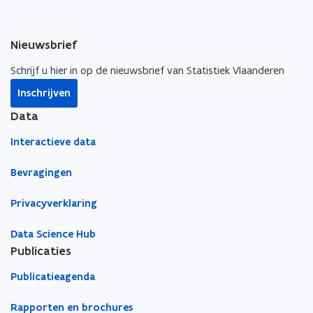
e
B
A
-
n
B
v
s
-
a
Nieuwsbrief
t
v
c
e
a
a
Schrijf u hier in op de nieuwsbrief van Statistiek Vlaanderen
r
c
t
Inschrijven
a
u
t
r
Data
e
u
s
r
Interactieve data
e
s
Bevragingen
Privacyverklaring
Data Science Hub
Publicaties
Publicatieagenda
Rapporten en brochures