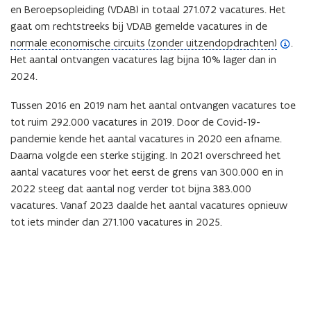
en Beroepsopleiding (VDAB) in totaal 271.072 vacatures. Het
gaat om rechtstreeks bij VDAB gemelde vacatures in de
(
normale economische circuits (zonder uitzendopdrachten)
.
o
Het aantal ontvangen vacatures lag bijna 10% lager dan in
p
2024.
e
Tussen 2016 en 2019 nam het aantal ontvangen vacatures toe
n
tot ruim 292.000 vacatures in 2019. Door de Covid-19-
d
pandemie kende het aantal vacatures in 2020 een afname.
e
Daarna volgde een sterke stijging. In 2021 overschreed het
f
aantal vacatures voor het eerst de grens van 300.000 en in
i
2022 steeg dat aantal nog verder tot bijna 383.000
n
vacatures. Vanaf 2023 daalde het aantal vacatures opnieuw
i
tot iets minder dan 271.100 vacatures in 2025.
t
i
e
)