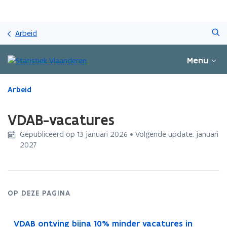
Overslaan
Zoeken
en
Arbeid
naar
de
Menu
inhoud
gaan
Gedaan
Arbeid
met
laden.
VDAB-vacatures
U
bevindt
Gepubliceerd op 13 januari 2026 • Volgende update: januari
zich
2027
op:
VDAB-
vacatures
OP DEZE PAGINA
VDAB ontving bijna 10% minder vacatures in