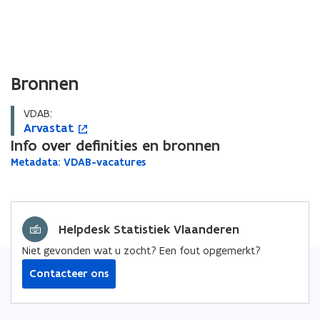
Bronnen
VDAB:
A
Arvastat
A
o
r
Info over definities en bronnen
r
p
v
v
e
M
Metadata: VDAB-vacatures
M
a
a
n
e
e
s
s
t
t
t
t
a
t
i
a
d
a
a
n
d
Helpdesk Statistiek Vlaanderen
a
t
t
n
a
t
i
Niet gevonden wat u zocht? Een fout opgemerkt?
t
a
e
a
:
Contacteer ons
u
:
V
w
D
V
v
A
D