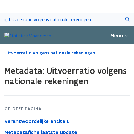
Overslaan
Zoeken
en
Uitvoerratio volgens nationale rekeningen
naar
de
Menu
inhoud
gaan
Gedaan
Uitvoerratio volgens nationale rekeningen
met
laden.
Metadata: Uitvoerratio volgens
U
bevindt
nationale rekeningen
zich
op:
Metadata:
Uitvoerratio
volgens
OP DEZE PAGINA
nationale
Verantwoordelijke entiteit
rekeningen
Metadatafiche laatste update