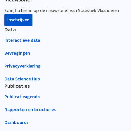
i
i
a
Schrijf u hier in op de nieuwsbrief van Statistiek Vlaanderen
n
n
r
Inschrijven
n
n
k
i
i
l
Data
e
e
e
Interactieve data
u
u
m
w
w
b
Bevragingen
v
v
o
e
e
r
Privacyverklaring
n
n
d
s
s
Data Science Hub
t
t
Publicaties
e
e
Publicatieagenda
r
r
Rapporten en brochures
Dashboards