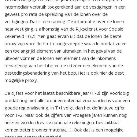
n
intermediair verbruik toegerekend aan de vestigingen in een
d
gewest pro rata de spreiding van de lonen over de
o
vestigingen. Dat is een raming. De informatie over de lonen
p
naar vestiging is afkomstig van de Rijksdienst voor Sociale
e
Zekerheid (RSZ). Men gaat ervan uit dat de lonen de beste
n
proxy zijn voor de bruto toegevoegde waarde omdat ze er
t
een (belangrijk) element van uitmaken. In het geval van de
i
uitvoer vormen de lonen een element van de inkomens
n
benadering van het bbp en de uitvoer een element van de
n
bestedingsbenadering van het bbp. Het is ook hier de best
i
mogelijke proxy.
e
u
De cijfers voor het laatst beschikbare jaar (T-2) zijn voorlopig
w
omdat nog niet alle bronnenmateriaal voorhanden is voor een
v
goede regionalisering. In T+1 volgt dan het definitieve cijfer
e
voor T-2. Maar ook de cijfers van vroegere jaren kunnen nog
n
herzien worden (revisie nationale rekeningen, beschikbaar
s
komen beter bronnenmateriaal…). Ook dat is een mogelijke
t