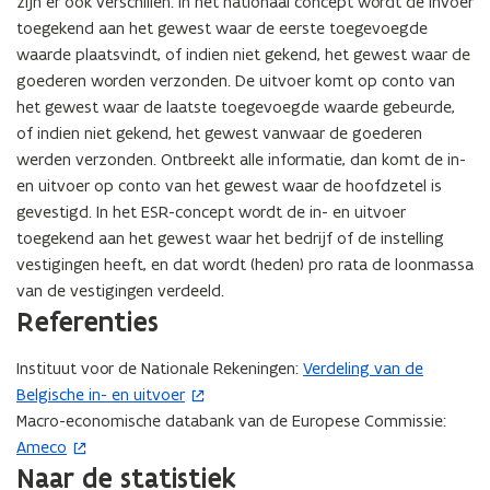
zijn er ook verschillen: in het nationaal concept wordt de invoer
toegekend aan het gewest waar de eerste toegevoegde
waarde plaatsvindt, of indien niet gekend, het gewest waar de
goederen worden verzonden. De uitvoer komt op conto van
het gewest waar de laatste toegevoegde waarde gebeurde,
of indien niet gekend, het gewest vanwaar de goederen
werden verzonden. Ontbreekt alle informatie, dan komt de in-
en uitvoer op conto van het gewest waar de hoofdzetel is
gevestigd. In het ESR-concept wordt de in- en uitvoer
toegekend aan het gewest waar het bedrijf of de instelling
vestigingen heeft, en dat wordt (heden) pro rata de loonmassa
van de vestigingen verdeeld.
Referenties
Instituut voor de Nationale Rekeningen:
Verdeling van de
(
Belgische in- en uitvoer
o
Macro-economische databank van de Europese Commissie:
p
Ameco
(
e
Naar de statistiek
o
n