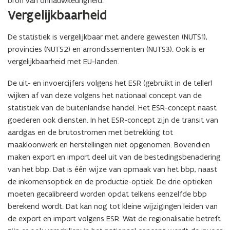
bron van onnauwkeurigheid.
e
Vergelijkbaarheid
r
)
De statistiek is vergelijkbaar met andere gewesten (NUTS1),
provincies (NUTS2) en arrondissementen (NUTS3). Ook is er
vergelijkbaarheid met EU-landen.
De uit- en invoercijfers volgens het ESR (gebruikt in de teller)
wijken af van deze volgens het nationaal concept van de
statistiek van de buitenlandse handel. Het ESR-concept naast
goederen ook diensten. In het ESR-concept zijn de transit van
aardgas en de brutostromen met betrekking tot
maakloonwerk en herstellingen niet opgenomen. Bovendien
maken export en import deel uit van de bestedingsbenadering
van het bbp. Dat is één wijze van opmaak van het bbp, naast
de inkomensoptiek en de productie-optiek. De drie optieken
moeten gecalibreerd worden opdat telkens eenzelfde bbp
berekend wordt. Dat kan nog tot kleine wijzigingen leiden van
de export en import volgens ESR. Wat de regionalisatie betreft