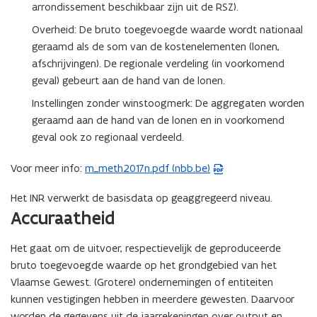
arrondissement beschikbaar zijn uit de RSZ).
Overheid: De bruto toegevoegde waarde wordt nationaal
geraamd als de som van de kostenelementen (lonen,
afschrijvingen). De regionale verdeling (in voorkomend
geval) gebeurt aan de hand van de lonen.
Instellingen zonder winstoogmerk: De aggregaten worden
geraamd aan de hand van de lonen en in voorkomend
geval ook zo regionaal verdeeld.
Voor meer info:
m_meth2017n.pdf (nbb.be)
(
P
Het INR verwerkt de basisdata op geaggregeerd niveau.
D
Accuraatheid
F
b
Het gaat om de uitvoer, respectievelijk de geproduceerde
e
bruto toegevoegde waarde op het grondgebied van het
s
Vlaamse Gewest. (Grotere) ondernemingen of entiteiten
t
kunnen vestigingen hebben in meerdere gewesten. Daarvoor
a
worden de gegevens uit de jaarrekeningen over output en