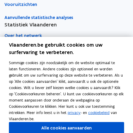
Vooruitzichten
Aanvullende statistische analyses
Statistiek Vlaanderen
Over het netwerk
Vlaanderen.be gebruikt cookies om uw
Academische samenwerking
surfervaring te verbeteren.
Nieuws
Sommige cookies zijn noodzakelijk om de website optimaal te
laten functioneren. Andere cookies zijn optioneel en worden
Evenementen
gebruikt om uw surfervaring op deze website te verbeteren. Als u
op 'Alle cookies aanvaarden' klikt, aanvaardt u ook de optionele
Contact
cookies. Wilt u liever zelf kiezen welke cookies u aanvaardt? Klik
op 'Cookievoorkeuren beheren'. U kunt uw cookievoorkeuren op elk
moment aanpassen door onderaan de webpagina op
Pers
Cookievoorkeuren te klikken. Hier kunt u ook uw toestemming
intrekken. Meer info leest u in het
privacy
- en
cookiebeleid
van
Vlaanderen.be.
Volg Statistiek Vlaanderen op
Alle cookies aanvaarden
opent in nieuw venster
Facebook