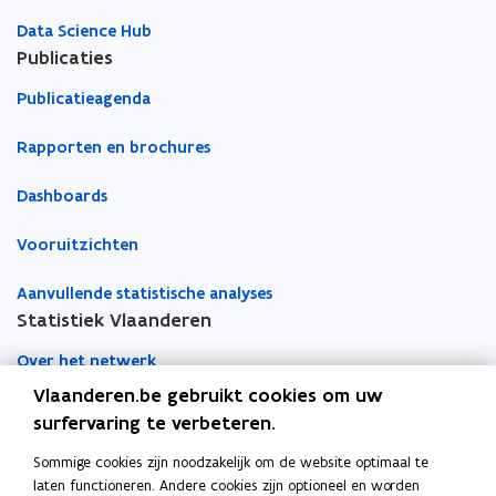
a
v
v
p
n
Data Science Hub
r
r
v
v
Publicaties
a
a
e
a
g
g
r
n
Publicatieagenda
i
i
e
v
n
n
n
e
Rapporten en brochures
i
g
g
r
g
e
i
Dashboards
n
n
i
g
Vooruitzichten
g
e
i
n
Aanvullende statistische analyses
n
Statistiek Vlaanderen
g
e
Over het netwerk
n
Vlaanderen.be gebruikt cookies om uw
Academische samenwerking
surfervaring te verbeteren.
Nieuws
Sommige cookies zijn noodzakelijk om de website optimaal te
laten functioneren. Andere cookies zijn optioneel en worden