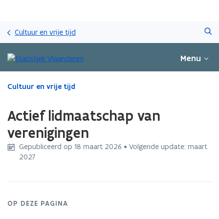
Overslaan
Zoeken
en
Cultuur en vrije tijd
naar
de
Menu
inhoud
gaan
Gedaan
Cultuur en vrije tijd
met
laden.
Actief lidmaatschap van
U
bevindt
verenigingen
zich
Gepubliceerd op 18 maart 2026 • Volgende update: maart
op:
2027
Actief
lidmaatschap
van
verenigingen
OP DEZE PAGINA