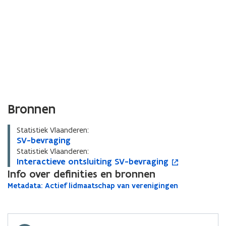
Bronnen
Statistiek Vlaanderen:
S
SV-bevraging
S
V
V
Statistiek Vlaanderen:
-
I
Interactieve ontsluiting SV-bevraging
-
I
o
b
n
Info over definities en bronnen
b
n
p
e
t
e
t
e
M
Metadata: Actief lidmaatschap van verenigingen
M
v
e
v
e
n
e
e
r
r
r
r
t
t
t
a
a
a
a
a
i
a
d
g
c
g
c
n