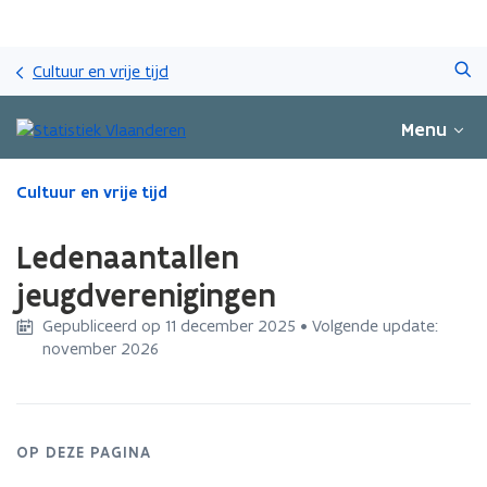
Overslaan
Zoeken
en
Cultuur en vrije tijd
naar
de
Menu
inhoud
gaan
Gedaan
Cultuur en vrije tijd
met
laden.
Ledenaantallen
U
bevindt
jeugdverenigingen
zich
Gepubliceerd op 11 december 2025 • Volgende update:
op:
november 2026
Ledenaantallen
jeugdverenigingen
OP DEZE PAGINA