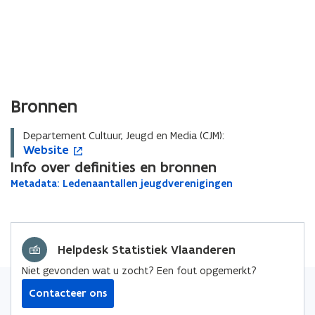
Bronnen
Departement Cultuur, Jeugd en Media (CJM):
W
Website
W
o
e
Info over definities en bronnen
e
p
b
b
e
M
Metadata: Ledenaantallen jeugdverenigingen
M
s
s
n
e
e
i
i
t
t
t
t
a
t
i
a
d
e
e
n
d
Helpdesk Statistiek Vlaanderen
a
n
a
t
i
Niet gevonden wat u zocht? Een fout opgemerkt?
t
a
e
a
:
Contacteer ons
u
:
L
w