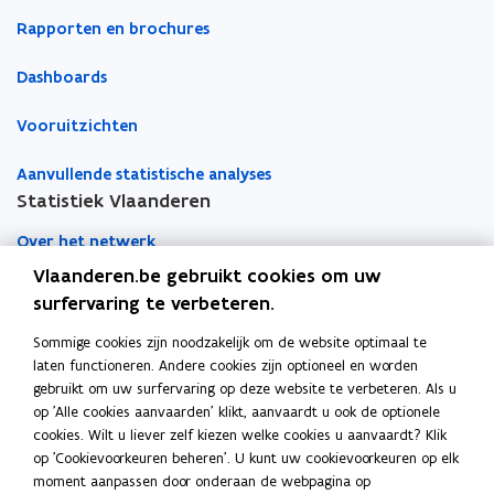
g
e
Rapporten en brochures
i
n
n
i
g
Dashboards
g
e
i
n
Vooruitzichten
n
g
Aanvullende statistische analyses
e
Statistiek Vlaanderen
n
Over het netwerk
Vlaanderen.be gebruikt cookies om uw
Academische samenwerking
surfervaring te verbeteren.
Nieuws
Sommige cookies zijn noodzakelijk om de website optimaal te
laten functioneren. Andere cookies zijn optioneel en worden
Evenementen
gebruikt om uw surfervaring op deze website te verbeteren. Als u
op 'Alle cookies aanvaarden' klikt, aanvaardt u ook de optionele
Contact
cookies. Wilt u liever zelf kiezen welke cookies u aanvaardt? Klik
op 'Cookievoorkeuren beheren'. U kunt uw cookievoorkeuren op elk
moment aanpassen door onderaan de webpagina op
Pers