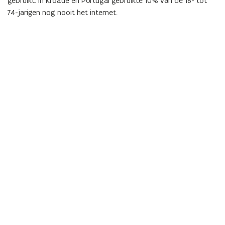
gebruikt. In Kroatië en Portugal gebruikte 10% van de 16- tot
74-jarigen nog nooit het internet.