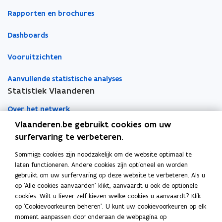
k
r
Rapporten en brochures
s
u
f
i
r
Dashboards
k
e
s
q
Vooruitzichten
f
u
r
e
Aanvullende statistische analyses
n
e
t
Statistiek Vlaanderen
q
i
u
e
Over het netwerk
e
n
Vlaanderen.be gebruikt cookies om uw
Academische samenwerking
t
surfervaring te verbeteren.
i
Nieuws
e
Sommige cookies zijn noodzakelijk om de website optimaal te
laten functioneren. Andere cookies zijn optioneel en worden
Evenementen
gebruikt om uw surfervaring op deze website te verbeteren. Als u
op 'Alle cookies aanvaarden' klikt, aanvaardt u ook de optionele
Contact
cookies. Wilt u liever zelf kiezen welke cookies u aanvaardt? Klik
op 'Cookievoorkeuren beheren'. U kunt uw cookievoorkeuren op elk
moment aanpassen door onderaan de webpagina op
Pers