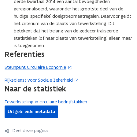
derde kwartaal 2014 een aantal bevoegdheden
geregionaliseerd, waaronder het grootste deel van de
huidige ‘specifieke’ doelgroepmaatregelen. Daarvoor geldt
het criterium van de plaats van tewerkstelling. Dit
betekent dat het belang van de gedecentraliseerde
statistieken (of naar plaats van tewerkstelling) alleen maar
is toegenomen.
Referenties
Steunpunt Circulaire Economie
(
o
Rijksdienst voor Sociale Zekerheid
(
p
Naar de statistiek
o
e
p
n
Tewerkstelling in circulaire bedrijfstakken
e
t
n
i
Uitgebreide metadata
t
n
i
n
Deel deze pagina
n
i