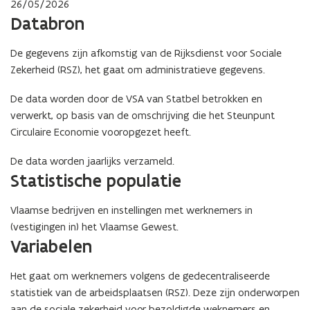
26/05/2026
Databron
De gegevens zijn afkomstig van de Rijksdienst voor Sociale
Zekerheid (RSZ), het gaat om administratieve gegevens.
De data worden door de VSA van Statbel betrokken en
verwerkt, op basis van de omschrijving die het Steunpunt
Circulaire Economie vooropgezet heeft.
De data worden jaarlijks verzameld.
Statistische populatie
Vlaamse bedrijven en instellingen met werknemers in
(vestigingen in) het Vlaamse Gewest.
(Scroll
(Scroll
Variabelen
links)
rechts)
Het gaat om werknemers volgens de gedecentraliseerde
statistiek van de arbeidsplaatsen (RSZ). Deze zijn onderworpen
aan de sociale zekerheid voor bezoldigde weknemers en