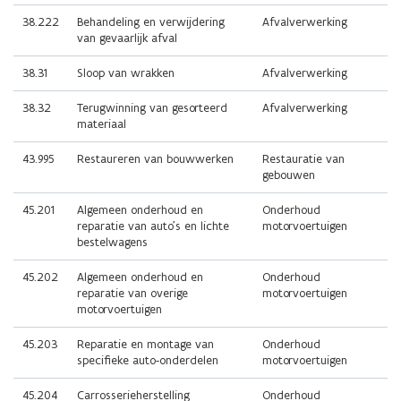
38.222
Behandeling en verwijdering
Afvalverwerking
van gevaarlijk afval
38.31
Sloop van wrakken
Afvalverwerking
38.32
Terugwinning van gesorteerd
Afvalverwerking
materiaal
43.995
Restaureren van bouwwerken
Restauratie van
gebouwen
45.201
Algemeen onderhoud en
Onderhoud
reparatie van auto’s en lichte
motorvoertuigen
bestelwagens
45.202
Algemeen onderhoud en
Onderhoud
reparatie van overige
motorvoertuigen
motorvoertuigen
45.203
Reparatie en montage van
Onderhoud
specifieke auto-onderdelen
motorvoertuigen
45.204
Carrosserieherstelling
Onderhoud