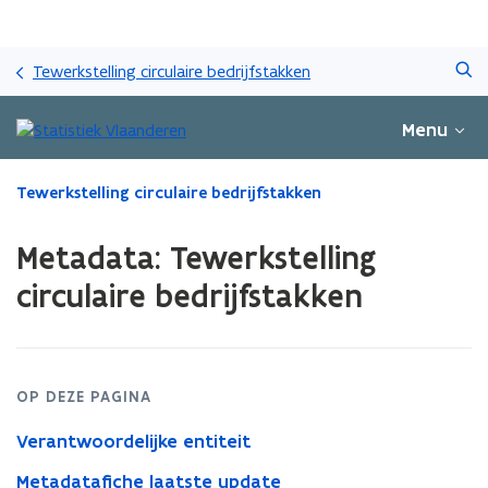
Overslaan
Zoeken
en
Tewerkstelling circulaire bedrijfstakken
naar
de
Menu
inhoud
gaan
Gedaan
Tewerkstelling circulaire bedrijfstakken
met
laden.
Metadata: Tewerkstelling
U
bevindt
circulaire bedrijfstakken
zich
op:
Metadata:
Tewerkstelling
circulaire
OP DEZE PAGINA
bedrijfstakken
Verantwoordelijke entiteit
Metadatafiche laatste update