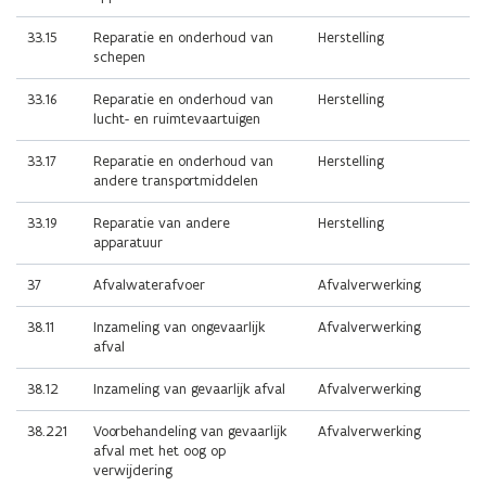
33.15
Reparatie en onderhoud van
Herstelling
schepen
33.16
Reparatie en onderhoud van
Herstelling
lucht- en ruimtevaartuigen
33.17
Reparatie en onderhoud van
Herstelling
andere transportmiddelen
33.19
Reparatie van andere
Herstelling
apparatuur
37
Afvalwaterafvoer
Afvalverwerking
38.11
Inzameling van ongevaarlijk
Afvalverwerking
afval
38.12
Inzameling van gevaarlijk afval
Afvalverwerking
38.221
Voorbehandeling van gevaarlijk
Afvalverwerking
afval met het oog op
verwijdering