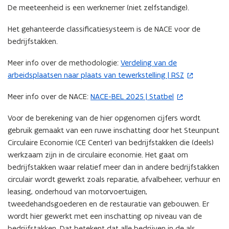
De meeteenheid is een werknemer (niet zelfstandige).
Het gehanteerde classificatiesysteem is de NACE voor de
bedrijfstakken.
Meer info over de methodologie:
Verdeling van de
(
arbeidsplaatsen naar plaats van tewerkstelling | RSZ
o
p
Meer info over de NACE:
NACE-BEL 2025 | Statbel
(
e
o
n
Voor de berekening van de hier opgenomen cijfers wordt
p
t
gebruik gemaakt van een ruwe inschatting door het Steunpunt
e
i
Circulaire Economie (CE Center) van bedrijfstakken die (deels)
n
n
werkzaam zijn in de circulaire economie. Het gaat om
t
n
bedrijfstakken waar relatief meer dan in andere bedrijfstakken
i
i
circulair wordt gewerkt zoals
reparatie, afvalbeheer, verhuur en
n
e
leasing, onderhoud van motorvoertuigen,
n
u
tweedehandsgoederen en de restauratie van gebouwen
. Er
i
w
wordt hier gewerkt met een inschatting op niveau van de
e
v
bedrijfstakken. Dat betekent dat alle bedrijven in de als