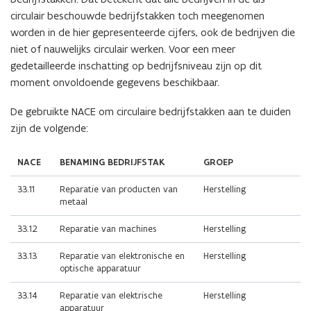
u
e
circulair beschouwde bedrijfstakken toch meegenomen
w
n
worden in de hier gepresenteerde cijfers, ook de bedrijven die
v
s
niet of nauwelijks circulair werken. Voor een meer
e
t
gedetailleerde inschatting op bedrijfsniveau zijn op dit
n
e
moment onvoldoende gegevens beschikbaar.
s
r
t
)
De gebruikte NACE om circulaire bedrijfstakken aan te duiden
e
zijn de volgende:
r
)
NACE
BENAMING BEDRIJFSTAK
GROEP
33.11
Reparatie van producten van
Herstelling
metaal
33.12
Reparatie van machines
Herstelling
33.13
Reparatie van elektronische en
Herstelling
optische apparatuur
33.14
Reparatie van elektrische
Herstelling
apparatuur