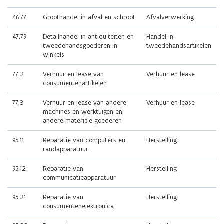
46.77
Groothandel in afval en schroot
Afvalverwerking
47.79
Detailhandel in antiquiteiten en
Handel in
tweedehandsgoederen in
tweedehandsartikelen
winkels
77.2
Verhuur en lease van
Verhuur en lease
consumentenartikelen
77.3
Verhuur en lease van andere
Verhuur en lease
machines en werktuigen en
andere materiële goederen
95.11
Reparatie van computers en
Herstelling
randapparatuur
95.12
Reparatie van
Herstelling
communicatieapparatuur
95.21
Reparatie van
Herstelling
consumentenelektronica