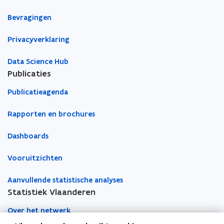
w
w
b
Bevragingen
v
v
o
e
e
r
Privacyverklaring
n
n
d
s
s
Data Science Hub
t
t
Publicaties
e
e
Publicatieagenda
r
r
Rapporten en brochures
Dashboards
Vooruitzichten
Aanvullende statistische analyses
Statistiek Vlaanderen
Over het netwerk