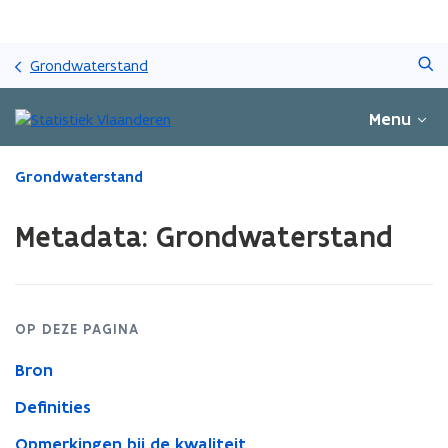
Overslaan
Zoeken
en
Grondwaterstand
naar
de
Menu
inhoud
gaan
Gedaan
Grondwaterstand
met
laden.
Metadata: Grondwaterstand
U
bevindt
zich
op:
Metadata:
OP DEZE PAGINA
Grondwaterstand
Bron
Definities
Opmerkingen bij de kwaliteit