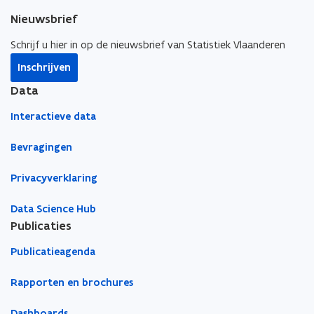
n
n
n
e
Nieuwsbrief
t
t
a
r
i
i
a
)
Schrijf u hier in op de nieuwsbrief van Statistiek Vlaanderen
n
n
r
Inschrijven
n
n
k
i
i
l
Data
e
e
e
Interactieve data
u
u
m
w
w
b
Bevragingen
v
v
o
e
e
r
Privacyverklaring
n
n
d
s
s
Data Science Hub
t
t
Publicaties
e
e
Publicatieagenda
r
r
Rapporten en brochures
Dashboards