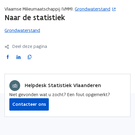
Vlaamse Milieumaatschappij (VMM):
Grondwaterstand
(
Naar de statistiek
o
p
Grondwaterstand
e
n
t
Deel deze pagina
i
F
L
K
n
a
i
o
n
c
n
p
i
e
k
i
e
Helpdesk Statistiek Vlaanderen
b
e
e
u
o
d
e
Niet gevonden wat u zocht? Een fout opgemerkt?
w
o
i
r
v
Contacteer ons
k
n
l
e
o
o
i
n
p
p
n
s
e
e
k
t