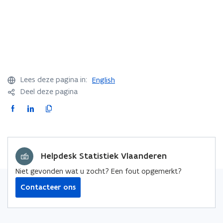
Lees deze pagina in:
English
Deel deze pagina
F
L
K
a
i
o
c
n
p
e
k
i
Helpdesk Statistiek Vlaanderen
b
e
e
o
d
e
Niet gevonden wat u zocht? Een fout opgemerkt?
o
i
r
Contacteer ons
k
n
l
o
o
i
p
p
n