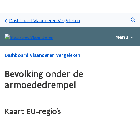
Overslaan
Zoeken
en
Dashboard Vlaanderen Vergeleken
naar
de
Menu
inhoud
gaan
Gedaan
Dashboard Vlaanderen Vergeleken
met
laden.
Bevolking onder de
U
bevindt
armoededrempel
zich
op:
Bevolking
onder
Kaart EU-regio's
de
armoededrempel