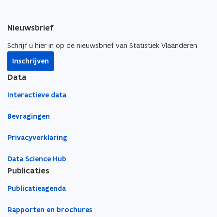
e
e
k
n
n
n
Nieuwsbrief
t
t
a
i
i
a
Schrijf u hier in op de nieuwsbrief van Statistiek Vlaanderen
n
n
r
Inschrijven
n
n
k
i
i
l
Data
e
e
e
Interactieve data
u
u
m
w
w
b
Bevragingen
v
v
o
e
e
r
Privacyverklaring
n
n
d
s
s
Data Science Hub
t
t
Publicaties
e
e
Publicatieagenda
r
r
Rapporten en brochures