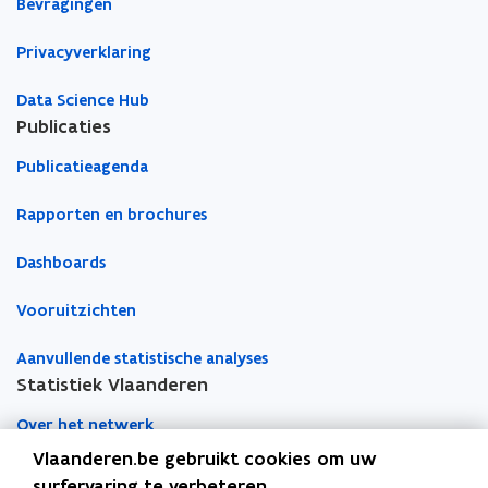
Bevragingen
p
r
e
o
s
Privacyverklaring
p
e
e
i
Data Science Hub
s
n
Publicaties
s
e
t
i
Publicatieagenda
e
n
l
s
Rapporten en brochures
l
t
i
e
n
Dashboards
l
g
l
e
Vooruitzichten
i
n
n
Aanvullende statistische analyses
g
Statistiek Vlaanderen
e
n
Over het netwerk
Vlaanderen.be gebruikt cookies om uw
Academische samenwerking
surfervaring te verbeteren.