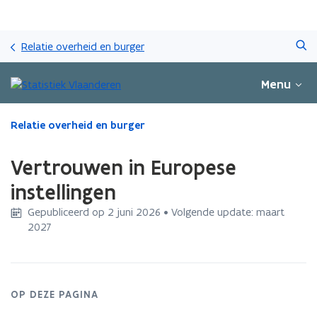
Overslaan
Zoeken
en
Relatie overheid en burger
naar
de
Menu
inhoud
gaan
Gedaan
Relatie overheid en burger
met
laden.
Vertrouwen in Europese
U
bevindt
instellingen
zich
Gepubliceerd op 2 juni 2026 • Volgende update: maart
op:
2027
Vertrouwen
in
Europese
instellingen
OP DEZE PAGINA