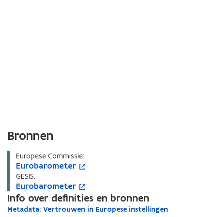
Bronnen
Europese Commissie:
E
Eurobarometer
E
o
u
u
p
GESIS:
r
E
Eurobarometer
r
e
E
o
o
u
Info over definities en bronnen
o
n
u
p
b
r
b
t
r
e
M
Metadata: Vertrouwen in Europese instellingen
M
a
o
a
i
o
n