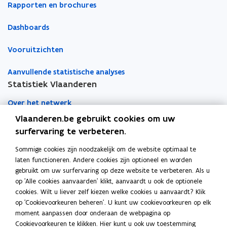
e
Rapporten en brochures
g
g
n
Dashboards
Vooruitzichten
Aanvullende statistische analyses
Statistiek Vlaanderen
Over het netwerk
Vlaanderen.be gebruikt cookies om uw
Academische samenwerking
surfervaring te verbeteren.
Nieuws
Sommige cookies zijn noodzakelijk om de website optimaal te
laten functioneren. Andere cookies zijn optioneel en worden
Evenementen
gebruikt om uw surfervaring op deze website te verbeteren. Als u
op 'Alle cookies aanvaarden' klikt, aanvaardt u ook de optionele
Contact
cookies. Wilt u liever zelf kiezen welke cookies u aanvaardt? Klik
op 'Cookievoorkeuren beheren'. U kunt uw cookievoorkeuren op elk
moment aanpassen door onderaan de webpagina op
Pers
Cookievoorkeuren te klikken. Hier kunt u ook uw toestemming