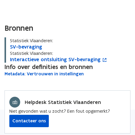
Bronnen
Statistiek Vlaanderen:
S
SV-bevraging
S
V
V
Statistiek Vlaanderen:
-
I
Interactieve ontsluiting SV-bevraging
-
I
o
b
n
Info over definities en bronnen
b
n
p
e
t
e
t
e
M
Metadata: Vertrouwen in instellingen
M
v
e
v
e
n
e
e
r
r
r
r
t
t
t
a
a
a
a
a
i
a
d
g
c
g
c
n
d
Helpdesk Statistiek Vlaanderen
a
i
t
i
t
n
a
t
n
i
n
i
i
Niet gevonden wat u zocht? Een fout opgemerkt?
t
a
g
e
g
e
e
a
:
Contacteer ons
v
v
u
:
V
e
e
w
e
V