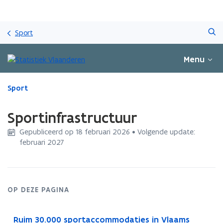
Overslaan
Zoeken
en
Sport
naar
de
Menu
inhoud
gaan
Gedaan
Sport
met
laden.
Sportinfrastructuur
U
bevindt
Gepubliceerd op 18 februari 2026 • Volgende update:
zich
februari 2027
op:
Sportinfrastructuur
OP DEZE PAGINA
Ruim 30.000 sportaccommodaties in Vlaams