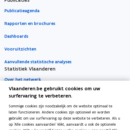
Publicaties
s
s
t
t
Publicatieagenda
r
r
u
u
Rapporten en brochures
c
c
t
t
Dashboards
u
u
u
u
r
Vooruitzichten
r
Aanvullende statistische analyses
Statistiek Vlaanderen
Over het netwerk
Vlaanderen.be gebruikt cookies om uw
Academische samenwerking
surfervaring te verbeteren.
Nieuws
Sommige cookies zijn noodzakelijk om de website optimaal te
laten functioneren. Andere cookies zijn optioneel en worden
Evenementen
gebruikt om uw surfervaring op deze website te verbeteren. Als u
op 'Alle cookies aanvaarden' klikt, aanvaardt u ook de optionele