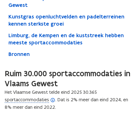
Gewest
Kunstgras openluchtvelden en padelterreinen
kennen sterkste groei
Limburg, de Kempen en de kuststreek hebben
meeste sportaccommodaties
Bronnen
Ruim 30.000 sportaccommodaties in
Vlaams Gewest
Het Vlaamse Gewest telde eind 2025 30.365
(
sportaccommodaties
. Dat is 2% meer dan eind 2024, en
o
8% meer dan eind 2022.
p
e
n
d