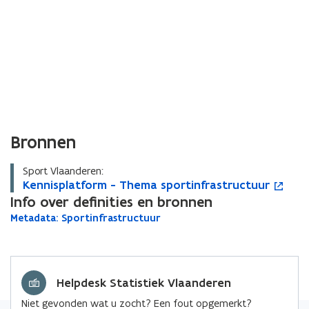
Bronnen
Sport Vlaanderen:
K
Kennisplatform - Thema sportinfrastructuur
K
o
e
Info over definities en bronnen
e
p
n
n
e
M
Metadata: Sportinfrastructuur
M
n
n
n
e
e
i
i
t
t
t
s
a
s
i
a
d
p
p
n
d
Helpdesk Statistiek Vlaanderen
a
l
l
n
a
t
a
a
i
Niet gevonden wat u zocht? Een fout opgemerkt?
t