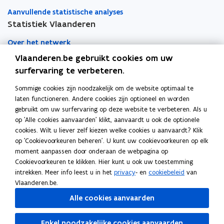
Aanvullende statistische analyses
Statistiek Vlaanderen
Over het netwerk
Vlaanderen.be gebruikt cookies om uw
Academische samenwerking
surfervaring te verbeteren.
Nieuws
Sommige cookies zijn noodzakelijk om de website optimaal te
laten functioneren. Andere cookies zijn optioneel en worden
Evenementen
gebruikt om uw surfervaring op deze website te verbeteren. Als u
op 'Alle cookies aanvaarden' klikt, aanvaardt u ook de optionele
Contact
cookies. Wilt u liever zelf kiezen welke cookies u aanvaardt? Klik
op 'Cookievoorkeuren beheren'. U kunt uw cookievoorkeuren op elk
moment aanpassen door onderaan de webpagina op
Pers
Cookievoorkeuren te klikken. Hier kunt u ook uw toestemming
intrekken. Meer info leest u in het
privacy
- en
cookiebeleid
van
Vlaanderen.be.
Volg Statistiek Vlaanderen op
Alle cookies aanvaarden
opent in nieuw venster
Facebook
opent in nieuw venster
X
Enkel noodzakelijke cookies aanvaarden