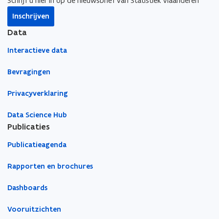
n
Schrijf u hier in op de nieuwsbrief van Statistiek Vlaanderen
r
a
b
Inschrijven
n
o
b
d
Data
o
d
Interactieve data
Bevragingen
Privacyverklaring
Data Science Hub
Publicaties
Publicatieagenda
Rapporten en brochures
Dashboards
Vooruitzichten