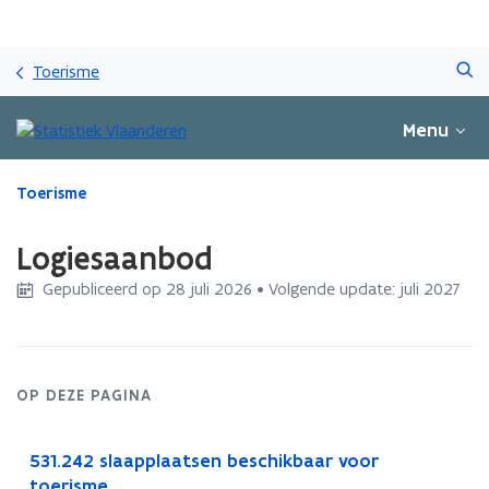
Overslaan
Zoeken
en
Toerisme
naar
de
Menu
inhoud
gaan
Gedaan
Toerisme
met
laden.
Logiesaanbod
U
bevindt
Gepubliceerd op 28 juli 2026 • Volgende update: juli 2027
zich
op:
Logiesaanbod
OP DEZE PAGINA
531.242 slaapplaatsen beschikbaar voor
toerisme