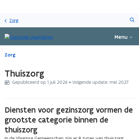
Overslaan
Zoeken
en
Zorg
naar
de
Menu
inhoud
gaan
Gedaan
Zorg
met
laden.
Thuiszorg
U
bevindt
Gepubliceerd op 1 juli 2026 • Volgende update: mei 2027
zich
op:
Thuiszorg
Diensten voor gezinszorg vormen de
grootste categorie binnen de
thuiszorg
In de Vlaamse Gemeenschap zijn er 8 types van thuiszorg: