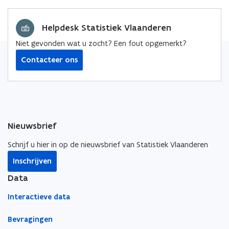
t
z
a
z
i
a
d
o
o
n
d
Helpdesk Statistiek Vlaanderen
a
r
r
n
a
t
g
g
i
Niet gevonden wat u zocht? Een fout opgemerkt?
t
a
e
a
:
Contacteer ons
u
:
T
w
h
T
v
u
h
e
i
u
s
n
i
z
s
s
o
Nieuwsbrief
t
z
r
e
o
g
Schrijf u hier in op de nieuwsbrief van Statistiek Vlaanderen
r
r
Inschrijven
g
Data
Interactieve data
Bevragingen