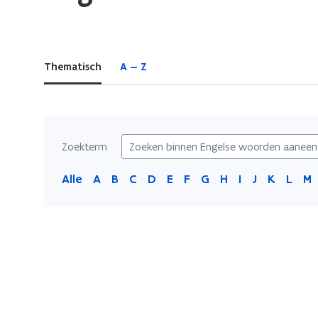
bevindt
zich
op:
Thematisch
A — Z
Engelse
woorden
aaneenschrijven
Zoekterm
Alle
A
B
C
D
E
F
G
H
I
J
K
L
M