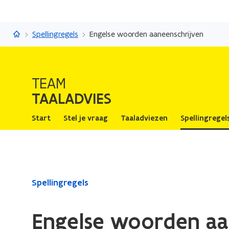
Taaladvies
Spellingregels
Engelse woorden aaneenschrijven
TEAM
TAALADVIES
Start
Stel je vraag
Taaladviezen
Spellingregel
Gedaan
Spellingregels
met
laden.
Engelse woorden aa
U