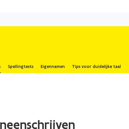
Overslaan
en
naar
de
inhoud
gaan
s
Spellingtests
Eigennamen
Tips voor duidelijke taal
neenschrijven