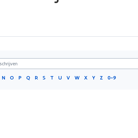
N
O
P
Q
R
S
T
U
V
W
X
Y
Z
0-9