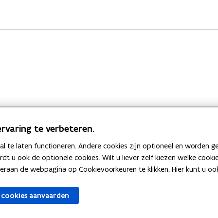
rvaring te verbeteren.
 te laten functioneren. Andere cookies zijn optioneel en worden g
Bekijk ook
ardt u ook de optionele cookies. Wilt u liever zelf kiezen welke cook
an de webpagina op Cookievoorkeuren te klikken. Hier kunt u ook 
zen
Spellingtests
 cookies aanvaarden
gels
Boek- en webwijzer