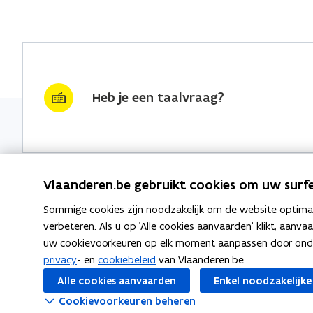
Heb je een taalvraag?
Vlaanderen.be gebruikt cookies om uw surfe
Sommige cookies zijn noodzakelijk om de website optimaal
Nieuwsbrief krijgen?
Thema's
verbeteren. Als u op 'Alle cookies aanvaarden' klikt, aanva
uw cookievoorkeuren op elk moment aanpassen door ondera
vraag & woord van de week
Taaladvie
privacy
- en
cookiebeleid
van Vlaanderen.be.
wekelijks in je mailbox
Alle cookies aanvaarden
Enkel noodzakelijke
Spellingre
Schrijf je in
Cookievoorkeuren beheren