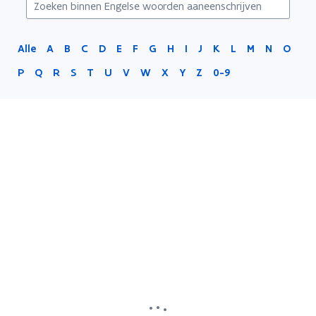
Alle
A
B
C
D
E
F
G
H
I
J
K
L
M
N
O
P
Q
R
S
T
U
V
W
X
Y
Z
0-9