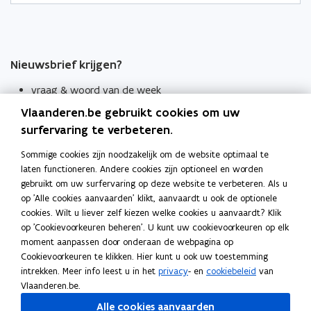
Nieuwsbrief krijgen?
vraag & woord van de week
Vlaanderen.be gebruikt cookies om uw
wekelijks in je mailbox
surfervaring te verbeteren.
Schrijf je in
Sommige cookies zijn noodzakelijk om de website optimaal te
Thema's
laten functioneren. Andere cookies zijn optioneel en worden
Taaladviezen
gebruikt om uw surfervaring op deze website te verbeteren. Als u
op 'Alle cookies aanvaarden' klikt, aanvaardt u ook de optionele
Spellingregels
cookies. Wilt u liever zelf kiezen welke cookies u aanvaardt? Klik
op 'Cookievoorkeuren beheren'. U kunt uw cookievoorkeuren op elk
moment aanpassen door onderaan de webpagina op
Tips voor duidelijke taal
Cookievoorkeuren te klikken. Hier kunt u ook uw toestemming
Bekijk ook
intrekken. Meer info leest u in het
privacy
- en
cookiebeleid
van
Spellingtests
Vlaanderen.be.
Alle cookies aanvaarden