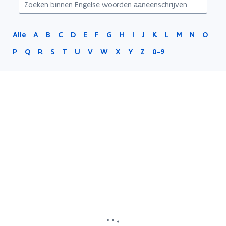
Alle
A
B
C
D
E
F
G
H
I
J
K
L
M
N
O
P
Q
R
S
T
U
V
W
X
Y
Z
0-9