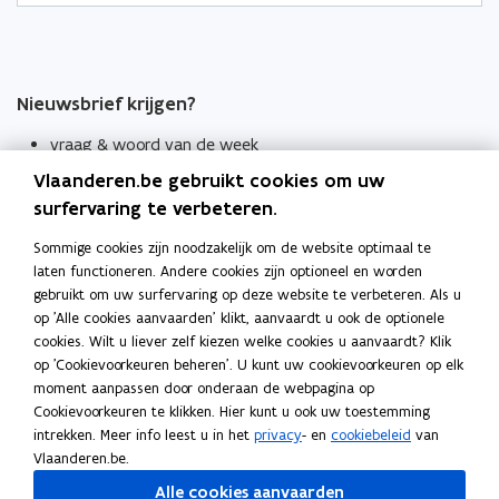
Nieuwsbrief krijgen?
vraag & woord van de week
Vlaanderen.be gebruikt cookies om uw
wekelijks in je mailbox
surfervaring te verbeteren.
Schrijf je in
Sommige cookies zijn noodzakelijk om de website optimaal te
Thema's
laten functioneren. Andere cookies zijn optioneel en worden
Taaladviezen
gebruikt om uw surfervaring op deze website te verbeteren. Als u
op 'Alle cookies aanvaarden' klikt, aanvaardt u ook de optionele
Spellingregels
cookies. Wilt u liever zelf kiezen welke cookies u aanvaardt? Klik
op 'Cookievoorkeuren beheren'. U kunt uw cookievoorkeuren op elk
moment aanpassen door onderaan de webpagina op
Tips voor duidelijke taal
Cookievoorkeuren te klikken. Hier kunt u ook uw toestemming
Bekijk ook
intrekken. Meer info leest u in het
privacy
- en
cookiebeleid
van
Spellingtests
Vlaanderen.be.
Alle cookies aanvaarden