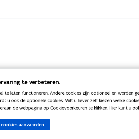
rvaring te verbeteren.
 te laten functioneren. Andere cookies zijn optioneel en worden g
Bekijk ook
ardt u ook de optionele cookies. Wilt u liever zelf kiezen welke cook
an de webpagina op Cookievoorkeuren te klikken. Hier kunt u ook 
zen
Spellingtests
 cookies aanvaarden
gels
Boek- en webwijzer