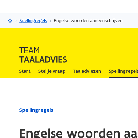
Taaladvies
Spellingregels
Engelse woorden aaneenschrijven
TEAM
TAALADVIES
Start
Stel je vraag
Taaladviezen
Spellingregel
Gedaan
Spellingregels
met
laden.
Engelse woorden aa
U