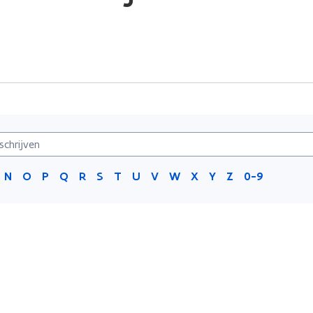
N
O
P
Q
R
S
T
U
V
W
X
Y
Z
0-9