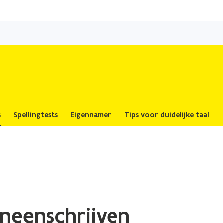
Overslaan
en
naar
de
inhoud
gaan
s
Spellingtests
Eigennamen
Tips voor duidelijke taal
neenschrijven