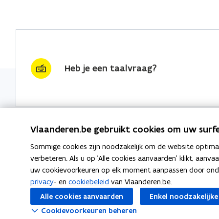
Heb je een taalvraag?
Vlaanderen.be gebruikt cookies om uw surfe
Sommige cookies zijn noodzakelijk om de website optimaal
Nieuwsbrief krijgen?
Thema's
verbeteren. Als u op 'Alle cookies aanvaarden' klikt, aanva
uw cookievoorkeuren op elk moment aanpassen door ondera
vraag & woord van de week
Taaladvie
privacy
- en
cookiebeleid
van Vlaanderen.be.
wekelijks in je mailbox
Alle cookies aanvaarden
Enkel noodzakelijke
Spellingre
Schrijf je in
Cookievoorkeuren beheren