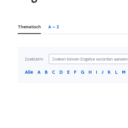
bevindt
zich
op:
Thematisch
A — Z
Engelse
woorden
aaneenschrijven
Zoekterm
Alle
A
B
C
D
E
F
G
H
I
J
K
L
M