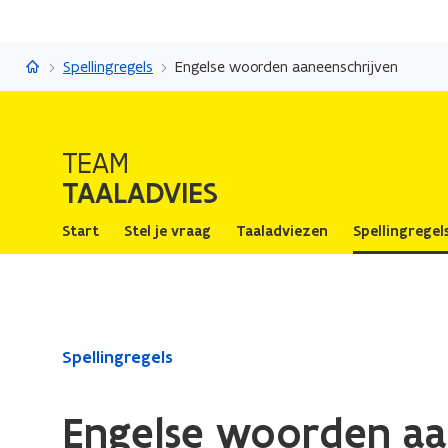
Taaladvies
Spellingregels
Engelse woorden aaneenschrijven
TEAM
TAALADVIES
Start
Stel je vraag
Taaladviezen
Spellingregel
Gedaan
Spellingregels
met
laden.
Engelse woorden aa
U