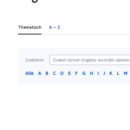
bevindt
zich
op:
Thematisch
A — Z
Engelse
woorden
aaneenschrijven
Zoekterm
Alle
A
B
C
D
E
F
G
H
I
J
K
L
M