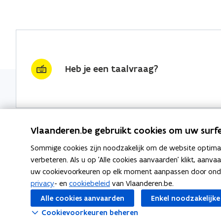
Heb je een taalvraag?
Vlaanderen.be gebruikt cookies om uw surfe
Sommige cookies zijn noodzakelijk om de website optimaal
Nieuwsbrief krijgen?
Thema's
verbeteren. Als u op 'Alle cookies aanvaarden' klikt, aanva
uw cookievoorkeuren op elk moment aanpassen door ondera
vraag & woord van de week
Taaladvie
privacy
- en
cookiebeleid
van Vlaanderen.be.
wekelijks in je mailbox
Alle cookies aanvaarden
Enkel noodzakelijke
Spellingre
Schrijf je in
Cookievoorkeuren beheren