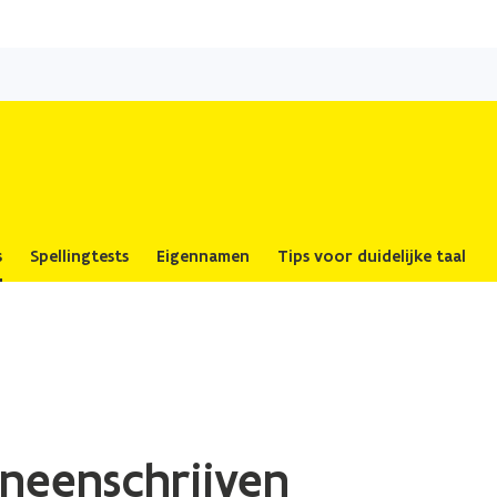
Overslaan
en
naar
de
inhoud
gaan
s
Spellingtests
Eigennamen
Tips voor duidelijke taal
neenschrijven