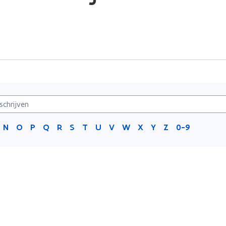
N
O
P
Q
R
S
T
U
V
W
X
Y
Z
0-9