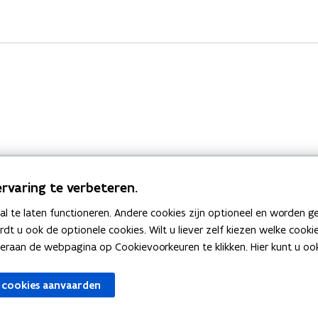
rvaring te verbeteren.
 te laten functioneren. Andere cookies zijn optioneel en worden g
Bekijk ook
ardt u ook de optionele cookies. Wilt u liever zelf kiezen welke cook
an de webpagina op Cookievoorkeuren te klikken. Hier kunt u ook 
zen
Spellingtests
 cookies aanvaarden
gels
Boek- en webwijzer