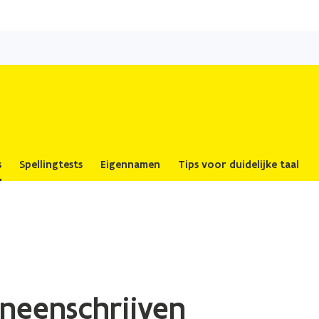
Overslaan
en
naar
de
inhoud
gaan
s
Spellingtests
Eigennamen
Tips voor duidelijke taal
neenschrijven