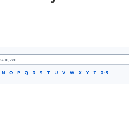
N
O
P
Q
R
S
T
U
V
W
X
Y
Z
0-9