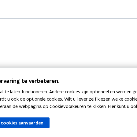
rvaring te verbeteren.
 te laten functioneren. Andere cookies zijn optioneel en worden g
Bekijk ook
ardt u ook de optionele cookies. Wilt u liever zelf kiezen welke cook
an de webpagina op Cookievoorkeuren te klikken. Hier kunt u ook 
zen
Spellingtests
 cookies aanvaarden
gels
Boek- en webwijzer