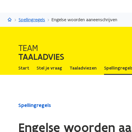
Taaladvies
Spellingregels
Engelse woorden aaneenschrijven
TEAM
TAALADVIES
Start
Stel je vraag
Taaladviezen
Spellingregel
Gedaan
Spellingregels
met
laden.
Engelse woorden aa
U