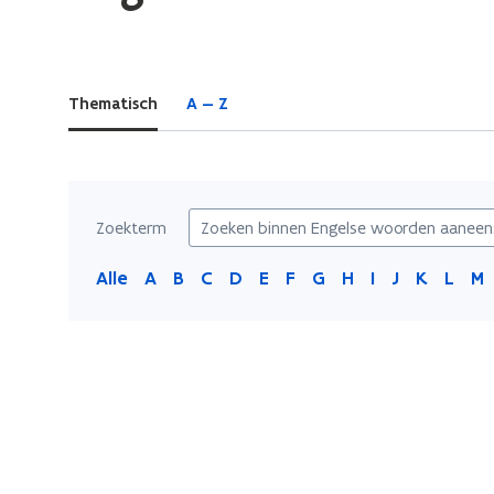
bevindt
zich
op:
Thematisch
A — Z
Engelse
woorden
aaneenschrijven
Zoekterm
Alle
A
B
C
D
E
F
G
H
I
J
K
L
M