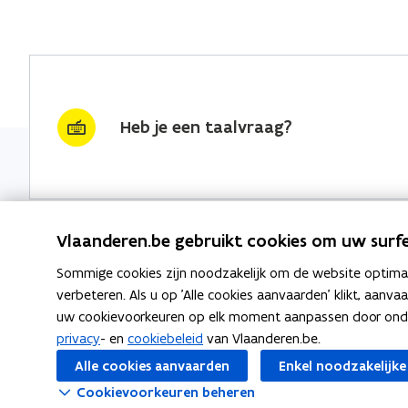
Heb je een taalvraag?
Vlaanderen.be gebruikt cookies om uw surfe
Sommige cookies zijn noodzakelijk om de website optimaal
Nieuwsbrief krijgen?
Thema's
verbeteren. Als u op 'Alle cookies aanvaarden' klikt, aanva
uw cookievoorkeuren op elk moment aanpassen door ondera
vraag & woord van de week
Taaladvie
privacy
- en
cookiebeleid
van Vlaanderen.be.
wekelijks in je mailbox
Alle cookies aanvaarden
Enkel noodzakelijke
Spellingre
Schrijf je in
Cookievoorkeuren beheren