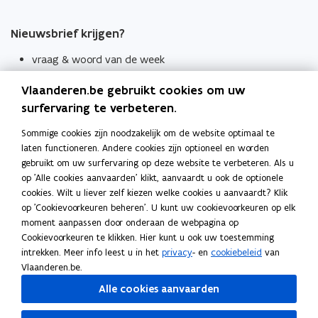
Nieuwsbrief krijgen?
vraag & woord van de week
wekelijks in je mailbox
Vlaanderen.be gebruikt cookies om uw
Schrijf je in
surfervaring te verbeteren.
Thema's
Sommige cookies zijn noodzakelijk om de website optimaal te
laten functioneren. Andere cookies zijn optioneel en worden
Taaladviezen
gebruikt om uw surfervaring op deze website te verbeteren. Als u
op 'Alle cookies aanvaarden' klikt, aanvaardt u ook de optionele
Spellingregels
cookies. Wilt u liever zelf kiezen welke cookies u aanvaardt? Klik
op 'Cookievoorkeuren beheren'. U kunt uw cookievoorkeuren op elk
Tips voor duidelijke taal
moment aanpassen door onderaan de webpagina op
Bekijk ook
Cookievoorkeuren te klikken. Hier kunt u ook uw toestemming
intrekken. Meer info leest u in het
privacy
- en
cookiebeleid
van
Spellingtests
Vlaanderen.be.
Alle cookies aanvaarden
Boek- en webwijzer