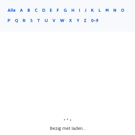
Alle
A
B
C
D
E
F
G
H
I
J
K
L
M
N
O
P
Q
R
S
T
U
V
W
X
Y
Z
0-9
Bezig met laden...