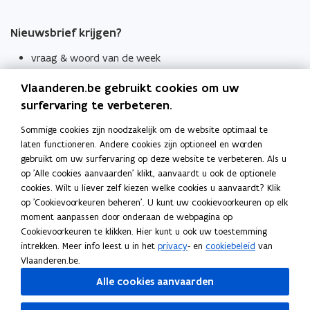
Nieuwsbrief krijgen?
vraag & woord van de week
wekelijks in je mailbox
Vlaanderen.be gebruikt cookies om uw
Schrijf je in
surfervaring te verbeteren.
Thema's
Sommige cookies zijn noodzakelijk om de website optimaal te
laten functioneren. Andere cookies zijn optioneel en worden
Taaladviezen
gebruikt om uw surfervaring op deze website te verbeteren. Als u
op 'Alle cookies aanvaarden' klikt, aanvaardt u ook de optionele
Spellingregels
cookies. Wilt u liever zelf kiezen welke cookies u aanvaardt? Klik
op 'Cookievoorkeuren beheren'. U kunt uw cookievoorkeuren op elk
Tips voor duidelijke taal
moment aanpassen door onderaan de webpagina op
Bekijk ook
Cookievoorkeuren te klikken. Hier kunt u ook uw toestemming
intrekken. Meer info leest u in het
privacy
- en
cookiebeleid
van
Spellingtests
Vlaanderen.be.
Alle cookies aanvaarden
Boek- en webwijzer