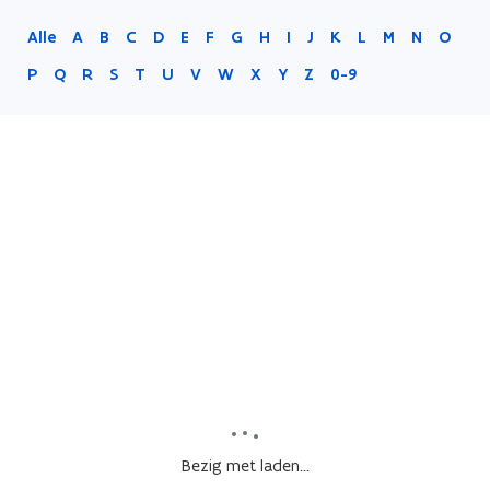
Alle
A
B
C
D
E
F
G
H
I
J
K
L
M
N
O
P
Q
R
S
T
U
V
W
X
Y
Z
0-9
Bezig met laden...