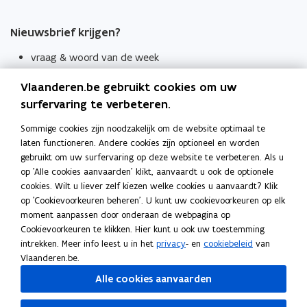
Nieuwsbrief krijgen?
vraag & woord van de week
wekelijks in je mailbox
Vlaanderen.be gebruikt cookies om uw
Schrijf je in
surfervaring te verbeteren.
Thema's
Sommige cookies zijn noodzakelijk om de website optimaal te
laten functioneren. Andere cookies zijn optioneel en worden
Taaladviezen
gebruikt om uw surfervaring op deze website te verbeteren. Als u
op 'Alle cookies aanvaarden' klikt, aanvaardt u ook de optionele
Spellingregels
cookies. Wilt u liever zelf kiezen welke cookies u aanvaardt? Klik
op 'Cookievoorkeuren beheren'. U kunt uw cookievoorkeuren op elk
Tips voor duidelijke taal
moment aanpassen door onderaan de webpagina op
Bekijk ook
Cookievoorkeuren te klikken. Hier kunt u ook uw toestemming
intrekken. Meer info leest u in het
privacy
- en
cookiebeleid
van
Spellingtests
Vlaanderen.be.
Alle cookies aanvaarden
Boek- en webwijzer