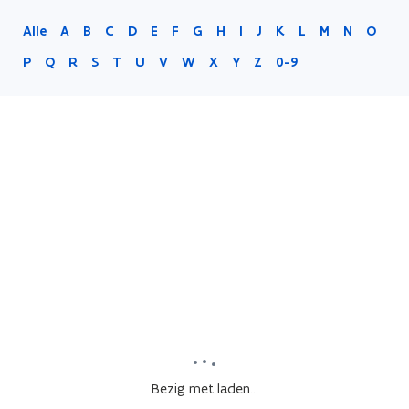
Alle
A
B
C
D
E
F
G
H
I
J
K
L
M
N
O
P
Q
R
S
T
U
V
W
X
Y
Z
0-9
Bezig met laden...