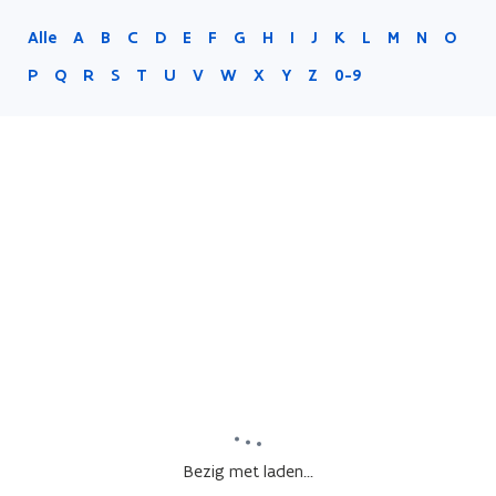
Alle
A
B
C
D
E
F
G
H
I
J
K
L
M
N
O
P
Q
R
S
T
U
V
W
X
Y
Z
0-9
Bezig met laden...