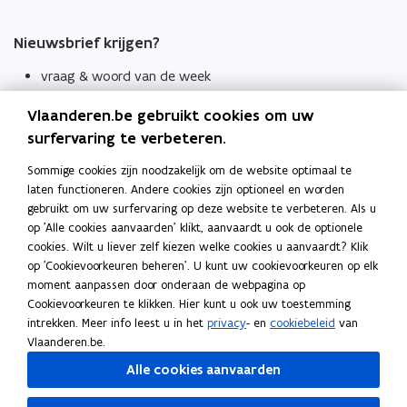
Nieuwsbrief krijgen?
vraag & woord van de week
wekelijks in je mailbox
Vlaanderen.be gebruikt cookies om uw
Schrijf je in
surfervaring te verbeteren.
Thema's
Sommige cookies zijn noodzakelijk om de website optimaal te
laten functioneren. Andere cookies zijn optioneel en worden
Taaladviezen
gebruikt om uw surfervaring op deze website te verbeteren. Als u
op 'Alle cookies aanvaarden' klikt, aanvaardt u ook de optionele
Spellingregels
cookies. Wilt u liever zelf kiezen welke cookies u aanvaardt? Klik
op 'Cookievoorkeuren beheren'. U kunt uw cookievoorkeuren op elk
Tips voor duidelijke taal
moment aanpassen door onderaan de webpagina op
Bekijk ook
Cookievoorkeuren te klikken. Hier kunt u ook uw toestemming
intrekken. Meer info leest u in het
privacy
- en
cookiebeleid
van
Spellingtests
Vlaanderen.be.
Alle cookies aanvaarden
Boek- en webwijzer