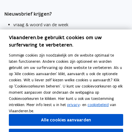
Nieuwsbrief krijgen?
vraag & woord van de week
wekelijks in je mailbox
Vlaanderen.be gebruikt cookies om uw
Schrijf je in
surfervaring te verbeteren.
Thema's
Sommige cookies zijn noodzakelijk om de website optimaal te
laten functioneren. Andere cookies zijn optioneel en worden
Taaladviezen
gebruikt om uw surfervaring op deze website te verbeteren. Als u
op 'Alle cookies aanvaarden' klikt, aanvaardt u ook de optionele
Spellingregels
cookies. Wilt u liever zelf kiezen welke cookies u aanvaardt? Klik
op 'Cookievoorkeuren beheren'. U kunt uw cookievoorkeuren op elk
Tips voor duidelijke taal
moment aanpassen door onderaan de webpagina op
Bekijk ook
Cookievoorkeuren te klikken. Hier kunt u ook uw toestemming
intrekken. Meer info leest u in het
privacy
- en
cookiebeleid
van
Spellingtests
Vlaanderen.be.
Alle cookies aanvaarden
Boek- en webwijzer