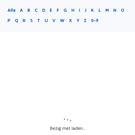
Alle
A
B
C
D
E
F
G
H
I
J
K
L
M
N
O
P
Q
R
S
T
U
V
W
X
Y
Z
0-9
Bezig met laden...